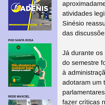
aproximadamen
atividades leg
Sinésio reassu
das discussões
POO SANTA ROSA
Já durante os
do semestre f
à administraç
adotaram um t
parlamentares
REDE MAXCIEL
fazer crítica