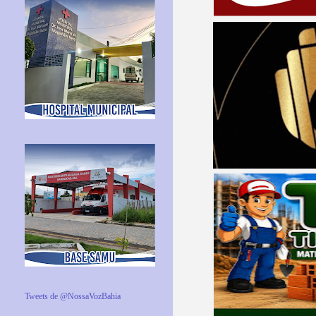
Tweets de @NossaVozBahia