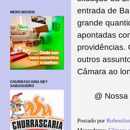
entrada de Ba
MERO MOVEIS
grande quanti
apontadas co
providências.
outros assunt
Câmara ao lo
CHURRASCARIA NEY
SABUGUEIRO
@ Nossa V
Postado por
Rubenils