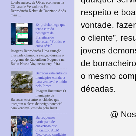
Loteba na sec. de Obras aconteceu na
Câmara de Vereadores Foto
respeito e bo
Reprodução Kekeu de Daozinho Após
mais ...
vontade, faze
Ex-prefeito nega que
tenha curtido
postagem da
o cliente”, r
Prefeitura de
Barrocas: “Política é
coisa séria”
jovens demons
Imagens Reprodução Uma situação
inusitada chamou a atenção durante o
programa de Rubenilson Nogueira na
de borracheiro
Rádio Nossa Voz, nesta terça-feira ...
o mesmo comp
Barrocas está entre os
municípios em alerta
para vendaval emitido
décadas.
pelo Inmet
Imagem Ilustrativa O
município de
Barrocas está entre as cidades que
integram o alerta de perigo potencial
para vendaval emitido pelo Instit...
@ Noss
Barroquenses
participam de
convenção que
oficializou ACM
Neto como candidato