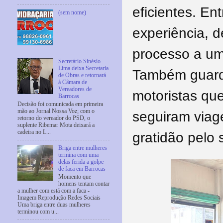
eficientes. En
(sem nome)
experiência, 
processo a um
Secretário Sinésio
Lima deixa Secretaria
Também guard
de Obras e retornará
à Câmara de
Vereadores de
motoristas qu
Barrocas
Decisão foi comunicada em primeira
mão ao Jornal Nossa Voz; com o
seguiram viag
retorno do vereador do PSD, o
suplente Ribemar Mota deixará a
cadeira no L...
gratidão pelo 
Briga entre mulheres
termina com uma
delas ferida a golpe
de faca em Barrocas
Momento que
homens tentam contar
a mulher com está com a faca -
Imagem Reprodução Redes Sociais
Uma briga entre duas mulheres
terminou com u...