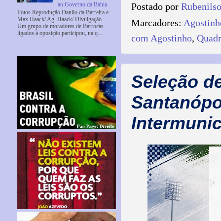
ao Governo da Bahia
Postado por
Rubenils
Fotos Reprodução Danilo da Barreira e
Max Haack/ Ag. Haack/ Divulgação
Marcadores:
Agostinh
Um grupo de moradores de Barrocas
ligados à oposição participou, na q...
com Agostinho
,
Quadr
Seleção d
Santanópol
Intermunic