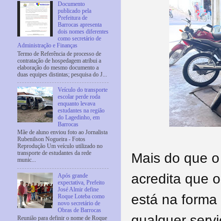
Documento
publicado pela
Prefeitura de
Barrocas apresenta
dois nomes diferentes
como secretário de
Administração e Finanças
Termo de Referência de processo de
contratação de hospedagem atribui a
elaboração do mesmo documento a
duas equipes distintas; pesquisa do J...
Veículo do transporte
escolar perde roda
enquanto levava
estudantes na região
do Lagedinho, em
Barrocas
Mãe de aluno enviou foto ao Jornalista
Rubenilson Nogueira - Fotos
Reprodução Um veículo utilizado no
transporte de estudantes da rede
Mais do que o
munic...
acredita que o
Após grande
expectativa, Prefeito
José Almir define
está na forma 
Roque Loteba como
novo secretário de
Obras de Barrocas
qualquer servi
Reunião para definir o nome de Roque