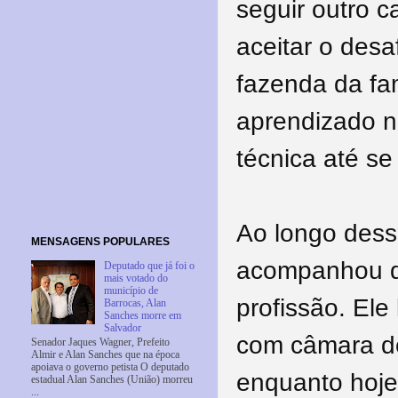
seguir outro c
aceitar o desa
fazenda da fam
aprendizado no
técnica até s
Ao longo dess
MENSAGENS POPULARES
acompanhou de
Deputado que já foi o
mais votado do
município de
profissão. El
Barrocas, Alan
Sanches morre em
Salvador
com câmara de
Senador Jaques Wagner, Prefeito
Almir e Alan Sanches que na época
apoiava o governo petista O deputado
enquanto hoje
estadual Alan Sanches (União) morreu
...