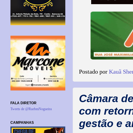
Postado por
Kauã She
Câmara de
FALA DIRETOR
com retorn
Tweets de @RuebmNogueira
gestão e 
CAMPANHAS