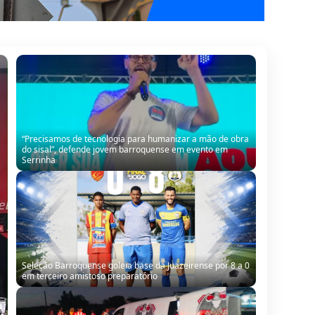
“Precisamos de tecnologia para humanizar a mão de obra
do sisal”, defende jovem barroquense em evento em
Serrinha
Seleção Barroquense goleia base da Juazeirense por 8 a 0
em terceiro amistoso preparatório