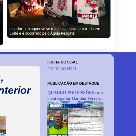
Jogador barroquense se machuca durante partida em
Coité e é socorrido pelo Águia Resgate
FOLHA DO SISAL
FOLHA DO SISAL
,
PUBLICAÇÃO EM DESTAQUE
nterior
QUADRO PROFISSÕES com
o entregador Damião Ferreira