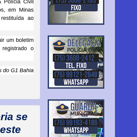
 Polícia Civil
os, em Minas
restituída ao
uir um boletim
 registrado o
es do G1 Bahia
ria se
neste