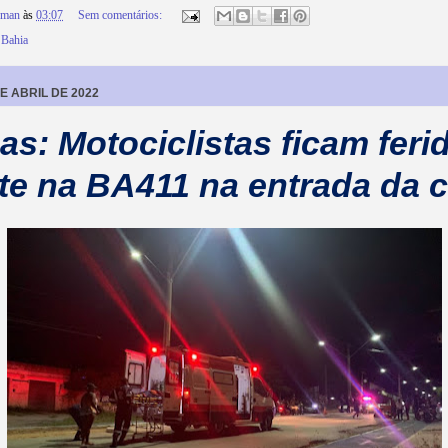
rman
às
03:07
Sem comentários:
 Bahia
DE ABRIL DE 2022
as: Motociclistas ficam fer
te na BA411 na entrada da 