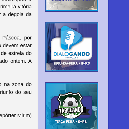
imeira vitória
r a degola da
 Páscoa, por
o devem estar
 de estreia do
zado ontem. A
ão na zona do
riunfo do seu
pórter Mirim)