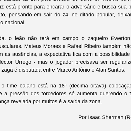
iz está pronto para encarar o adversário e busca sua pr
o, pensando em sair do z4, no ditado popular, deixa
ão nacional.
ida, o leão não terá em campo o zagueiro Ewerton
sculares. Mateus Moraes e Rafael Ribeiro também nã
 as ausências, a expectativa fica com a possibilidade
éctor Urrego - mas o jogador precisava ser regulari
 zaga é disputada entre Marco Antônio e Alan Santos.
 time baiano está na 18ª (decima oitava) colocaç
 a pressão dos torcedores só aumenta querendo o t
ança revelada por muitos é a saída da zona.
Por Isaac Sherman (Re