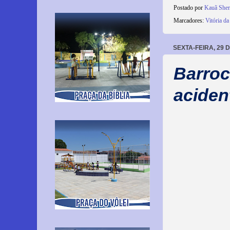
Postado por
Kauã She
Marcadores:
Vitória da
SEXTA-FEIRA, 29 
Barroc
aciden