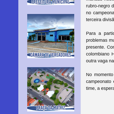
rubro-negro d
no campeonat
terceira divis
Para a part
problemas mu
presente. Com
colombiano H
outra vaga na
No momento o
campeonato e
time, a esper