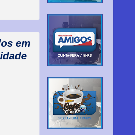
idos em
cidade