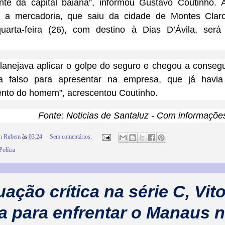
te da capital baiana”, informou Gustavo Coutinho.
A
e a mercadoria, que saiu da cidade de Montes Clar
uarta-feira (26), com destino à Dias D’Ávila, será 
lanejava aplicar o golpe do seguro e chegou a conseg
a falso para apresentar na empresa, que já havia
nto do homem”, acrescentou Coutinho.
Fonte: Noticias de Santaluz - Com informaçõ
on Rubem
às
03:24
Sem comentários:
Polícia
ação crítica na série C, Vito
a para enfrentar o Manaus 