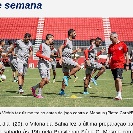
se semana
 Vitória fez último treino antes do jogo contra o Manaus (Pietro Carpi/E
a dia (29), o Vitoria da Bahia fez a última preparação pa
 sábado às 19h pela Brasileirão Série C. Mesmo com