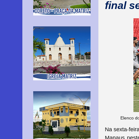
final 
Elenco do
Na sexta-feir
Manaus neste