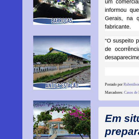
um comercian
informou qu
Gerais, na q
fabricante.
“O suspeito p
de ocorrênci
desaparecime
Postado por
Rubenils
Marcadores:
Casos de 
Em situ
prepar