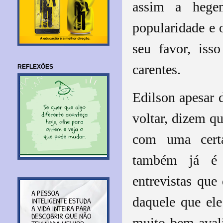
assim a hege
popularidade e 
seu favor, iss
carentes.
REFLEXÕES
Edilson apesar d
voltar, dizem q
com uma certa
também já é p
entrevistas que
daquele que ele
muito bem avali