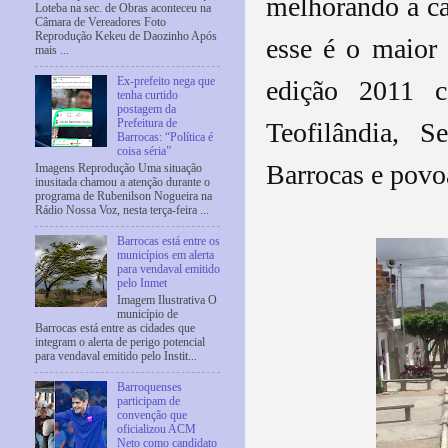
melhorando a c
Loteba na sec. de Obras aconteceu na
Câmara de Vereadores Foto
Reprodução Kekeu de Daozinho Após
esse é o maior 
mais ...
edição 2011 c
Ex-prefeito nega que
tenha curtido
postagem da
Teofilândia, S
Prefeitura de
Barrocas: “Política é
coisa séria”
Barrocas e povo
Imagens Reprodução Uma situação
inusitada chamou a atenção durante o
programa de Rubenilson Nogueira na
Rádio Nossa Voz, nesta terça-feira ...
Barrocas está entre os
municípios em alerta
para vendaval emitido
pelo Inmet
Imagem Ilustrativa O
município de
Barrocas está entre as cidades que
integram o alerta de perigo potencial
para vendaval emitido pelo Instit...
Barroquenses
participam de
convenção que
oficializou ACM
Neto como candidato