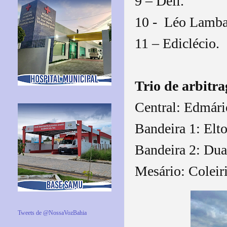
9 – Dell.
10 -
Léo Lamba
11 – Ediclécio.
Trio de arbitr
Central: Edmári
Bandeira 1: Elt
Bandeira 2: Dua
Mesário: Coleir
Tweets de @NossaVozBahia