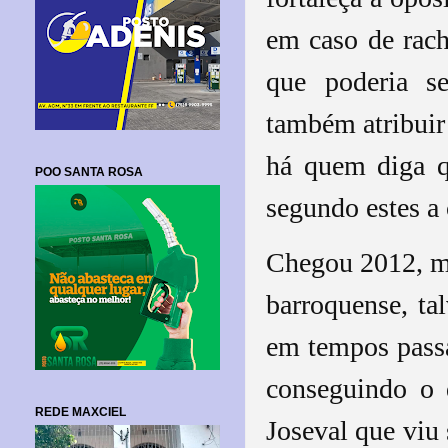
em caso de racha
que poderia s
também atribuir 
há quem diga q
POO SANTA ROSA
segundo estes a 
Chegou 2012, ma
barroquense, t
em tempos passa
conseguindo o 
REDE MAXCIEL
Joseval que viu 