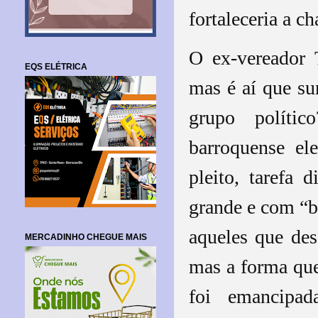
fortaleceria a ch
O ex-vereador 
EQS ELÉTRICA
mas é aí que su
grupo polític
barroquense el
pleito, tarefa 
grande e com “b
aqueles que de
MERCADINHO CHEGUE MAIS
mas a forma que
foi emancipad