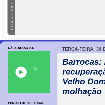
/
0
8
/
2
0
2
6
RÁDIO NOSSA VOZ
TERÇA-FEIRA, 30
Barrocas:
recuperaç
Velho Dom
molhação
PORTAL FOLHA DO SISAL