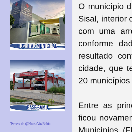
O município de
Sisal, interio
com uma arre
conforme dad
resultado co
cidade, que t
20 municípios 
Entre as prin
ficou novamen
Tweets de @NossaVozBahia
Municípios (