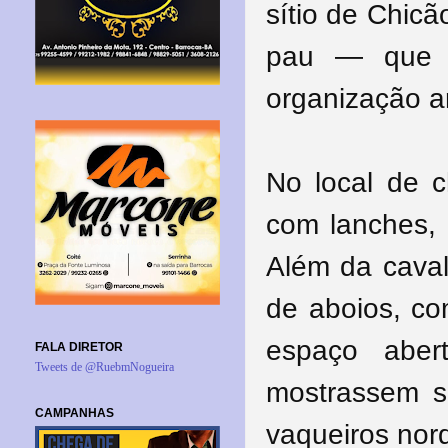
sítio de Chic
pau — que sã
organização a
No local de c
com lanches, 
Além da caval
de aboios, co
espaço aber
FALA DIRETOR
Tweets de @RuebmNogueira
mostrassem s
CAMPANHAS
vaqueiros nord