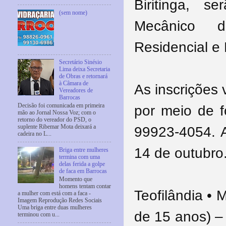
Biritinga, s
(sem nome)
Mecânico d
Residencial e 
Secretário Sinésio
Lima deixa Secretaria
de Obras e retornará
à Câmara de
As inscrições
Vereadores de
Barrocas
Decisão foi comunicada em primeira
por meio de f
mão ao Jornal Nossa Voz; com o
retorno do vereador do PSD, o
suplente Ribemar Mota deixará a
99923-4054. 
cadeira no L...
14 de outubro
Briga entre mulheres
termina com uma
delas ferida a golpe
de faca em Barrocas
Momento que
homens tentam contar
Teofilândia • 
a mulher com está com a faca -
Imagem Reprodução Redes Sociais
Uma briga entre duas mulheres
de 15 anos) –
terminou com u...