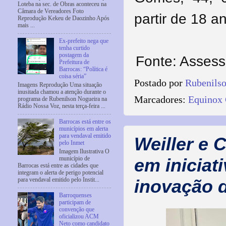
Loteba na sec. de Obras aconteceu na
Câmara de Vereadores Foto
partir de 18 
Reprodução Kekeu de Daozinho Após
mais ...
Ex-prefeito nega que
tenha curtido
postagem da
Fonte: Asses
Prefeitura de
Barrocas: “Política é
coisa séria”
Postado por
Rubenils
Imagens Reprodução Uma situação
inusitada chamou a atenção durante o
Marcadores:
Equinox
programa de Rubenilson Nogueira na
Rádio Nossa Voz, nesta terça-feira ...
Barrocas está entre os
municípios em alerta
para vendaval emitido
Weiller e 
pelo Inmet
Imagem Ilustrativa O
município de
em inicia
Barrocas está entre as cidades que
integram o alerta de perigo potencial
para vendaval emitido pelo Instit...
inovação 
Barroquenses
participam de
convenção que
oficializou ACM
Neto como candidato