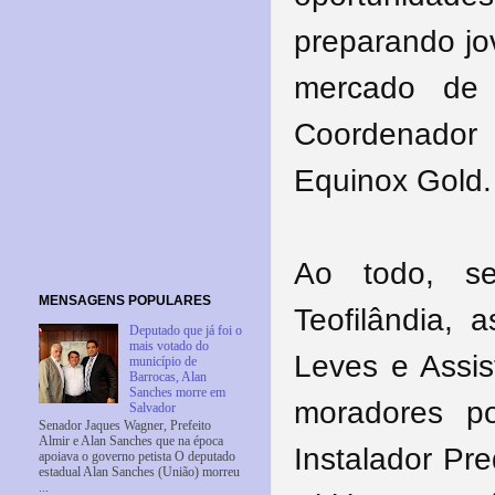
preparando jo
mercado de t
Coordenador
Equinox Gold.
Ao todo, se
MENSAGENS POPULARES
Teofilândia,
Deputado que já foi o
mais votado do
Leves e Assis
município de
Barrocas, Alan
Sanches morre em
moradores po
Salvador
Senador Jaques Wagner, Prefeito
Almir e Alan Sanches que na época
Instalador Pre
apoiava o governo petista O deputado
estadual Alan Sanches (União) morreu
...