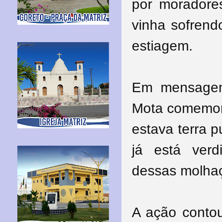
por moradore
vinha sofrend
estiagem.
Em mensagem
Mota comemor
estava terra 
já está verd
dessas molhaç
A ação contou