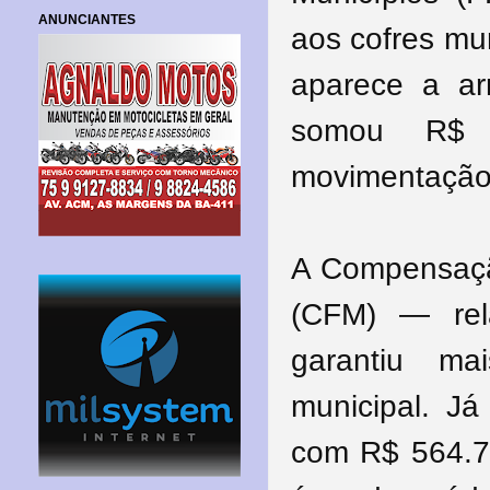
ANUNCIANTES
aos cofres mu
aparece a a
somou R$ 1
movimentação
A Compensação
(CFM) — rel
garantiu m
municipal. J
com R$ 564.71