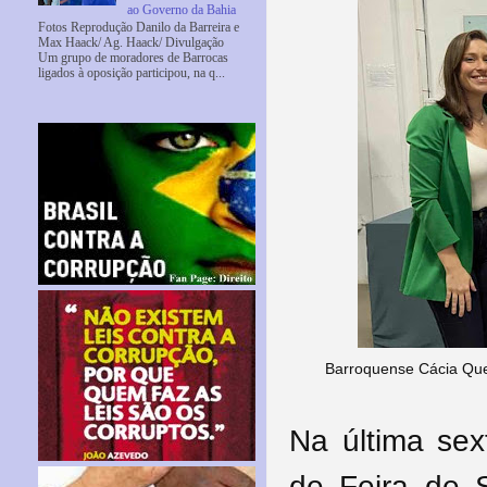
ao Governo da Bahia
Fotos Reprodução Danilo da Barreira e
Max Haack/ Ag. Haack/ Divulgação
Um grupo de moradores de Barrocas
ligados à oposição participou, na q...
Barroquense Cácia Quei
Na última sex
de Feira de