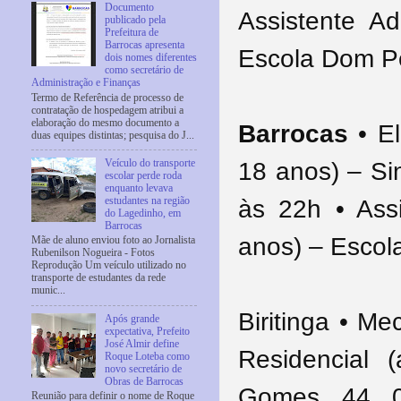
Documento
Assistente Ad
publicado pela
Prefeitura de
Barrocas apresenta
Escola Dom Pe
dois nomes diferentes
como secretário de
Administração e Finanças
Termo de Referência de processo de
contratação de hospedagem atribui a
elaboração do mesmo documento a
Barrocas
• El
duas equipes distintas; pesquisa do J...
18 anos) – Si
Veículo do transporte
escolar perde roda
enquanto levava
às 22h • Assi
estudantes na região
do Lagedinho, em
Barrocas
anos) – Escol
Mãe de aluno enviou foto ao Jornalista
Rubenilson Nogueira - Fotos
Reprodução Um veículo utilizado no
transporte de estudantes da rede
munic...
Biritinga • M
Após grande
expectativa, Prefeito
José Almir define
Residencial 
Roque Loteba como
novo secretário de
Obras de Barrocas
Gomes, 44, 0
Reunião para definir o nome de Roque