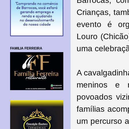
Barrocas, co
Crianças, ta
evento é or
Louro (Chicão)
uma celebraçã
FAMILIA FERREIRA
A cavalgadinha
meninos e m
povoados vizi
famílias aco
um percurso a