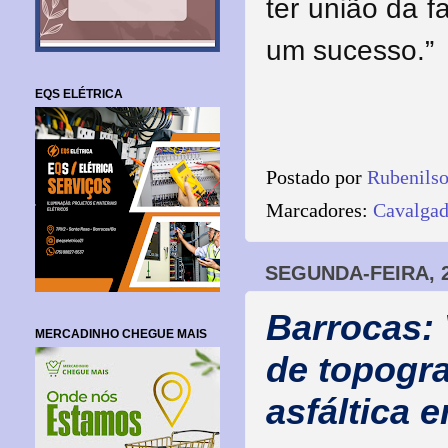
ter união da 
um sucesso.”
EQS ELÉTRICA
Postado por
Rubenils
Marcadores:
Cavalgad
SEGUNDA-FEIRA, 
Barrocas:
MERCADINHO CHEGUE MAIS
de topogra
asfáltica 