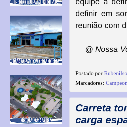
equipe a defi
definir em so
reunião com di
@ Nossa Vo
Postado por
Rubenils
Marcadores:
Campeona
Carreta t
carga espa