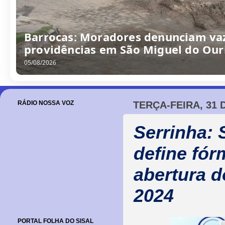
/
0
8
/
2
0
2
6
RÁDIO NOSSA VOZ
TERÇA-FEIRA, 31
Serrinha: 
define fór
abertura 
2024
PORTAL FOLHA DO SISAL