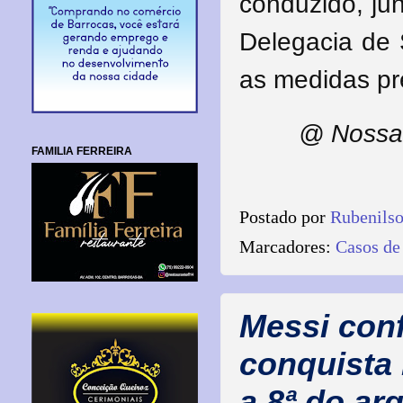
conduzido, jun
Delegacia de 
as medidas pre
@ Nossa 
FAMILIA FERREIRA
Postado por
Rubenils
Marcadores:
Casos de
Messi conf
conquista
a 8ª do ar