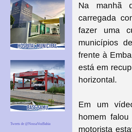
Na manhã de
carregada co
fazer uma c
municípios de
frente à Emba
está em recup
horizontal.
Em um vídeo
homem falou 
Tweets de @NossaVozBahia
motorista est