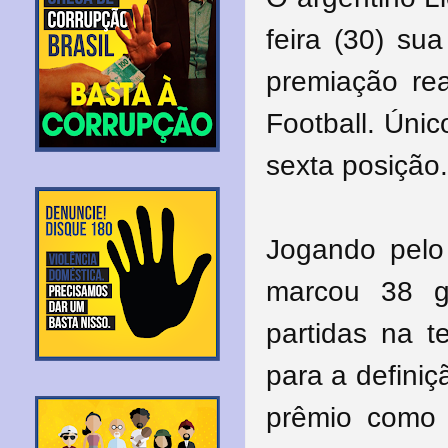
feira (30) su
premiação rea
Football. Único
sexta posição.
Jogando pelo
marcou 38 g
partidas na t
para a defini
prêmio como 