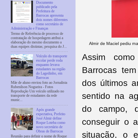
Documento
publicado pela
Prefeitura de
Barrocas apresenta
dois nomes diferentes
como secretário de
Administração e Finanças
Termo de Referência de processo de
contratação de hospedagem atribui a
elaboração do mesmo documento a
Almir de Maciel pediu ma
duas equipes distintas; pesquisa do J...
Assim como 
Veículo do transporte
escolar perde roda
enquanto levava
Barrocas tem
estudantes na região
do Lagedinho, em
Barrocas
dos últimos a
Mãe de aluno enviou foto ao Jornalista
Rubenilson Nogueira - Fotos
Reprodução Um veículo utilizado no
sentido na agr
transporte de estudantes da rede
munic...
do campo, q
Após grande
expectativa, Prefeito
José Almir define
conseguir o 
Roque Loteba como
novo secretário de
Obras de Barrocas
situação, o e
Reunião para definir o nome de Roque