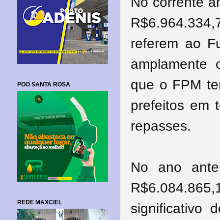
No corrente a
R$6.964.334
referem ao Fu
amplamente c
que o FPM tem
POO SANTA ROSA
prefeitos em 
repasses.
No ano anter
R$6.084.86
REDE MAXCIEL
significativ