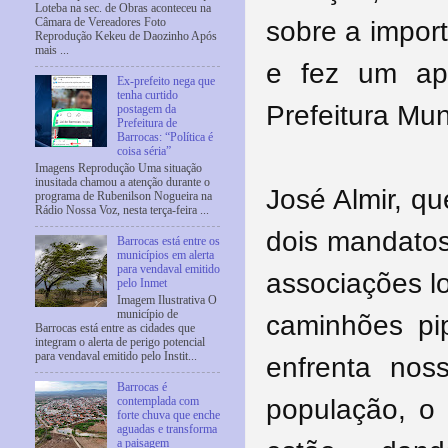
Loteba na sec. de Obras aconteceu na
sobre a impor
Câmara de Vereadores Foto
Reprodução Kekeu de Daozinho Após
mais ...
e fez um ap
Ex-prefeito nega que
tenha curtido
Prefeitura Mun
postagem da
Prefeitura de
Barrocas: “Política é
coisa séria”
Imagens Reprodução Uma situação
inusitada chamou a atenção durante o
José Almir, qu
programa de Rubenilson Nogueira na
Rádio Nossa Voz, nesta terça-feira ...
dois mandatos
Barrocas está entre os
municípios em alerta
para vendaval emitido
associações l
pelo Inmet
Imagem Ilustrativa O
município de
caminhões pi
Barrocas está entre as cidades que
integram o alerta de perigo potencial
para vendaval emitido pelo Instit...
enfrenta nos
Barrocas é
população, o
contemplada com
forte chuva que enche
aguadas e transforma
a paisagem