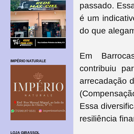
passado. Essa
é um indicati
do que alegam
Em Barroca
IMPÉRIO NATURALE
contribuiu p
arrecadação 
(Compensação 
Essa diversifi
resiliência fi
LOJA GIRASSOL