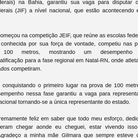
ederais) na Bahia, garantiu sua vaga para disputar
derais (JIF) a nível nacional, que estão acontecendo
omeçou na competição JEIF, que reúne as escolas fede
 conhecida por sua força de vontade, competiu nas 
100 metros, mostrando um desempenho ex
lificação para a fase regional em Natal-RN, onde atlet
ados competiram.
u, conquistando o primeiro lugar na prova de 100 metr
empenho nessa fase garantiu a vaga para represent
cional tornando-se a única representante do estado.
tremamente feliz em saber que todo meu esforço, dedi
zeram chegar aonde eu cheguei, estar vivendo iss
. Agradeço a minha mãe Gilmara que sempre esteve