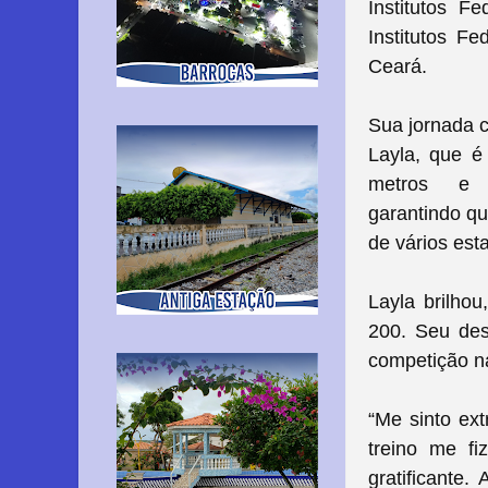
Institutos F
Institutos Fe
Ceará.
Sua jornada c
Layla, que é
metros e 
garantindo
qua
de vários est
Layla brilho
200. Seu des
competição na
“
Me sinto ex
treino me fi
gratificante