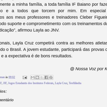
mente a minha família, a toda família IF Baiano por faz
go e a todos que torcem por mim. Em especial
os aos meus professores e treinadores Cleber Figuei
todo suporte e comprometimento com os treinamentos du
dicação”,
afirmou Layla ao JNV.
nais, Layla Cruz competirá contra as melhores atletas
odo o Brasil. A jovem estudante, participará das provas 
 e a expectativa é de bons resultados.
@ Nossa Voz por 
rman
às
09:02
IF
,
JIF
,
Jogos Estudantis dos Institutos Federais
,
Layla Cruz
,
Teofilândia
ios:
entário