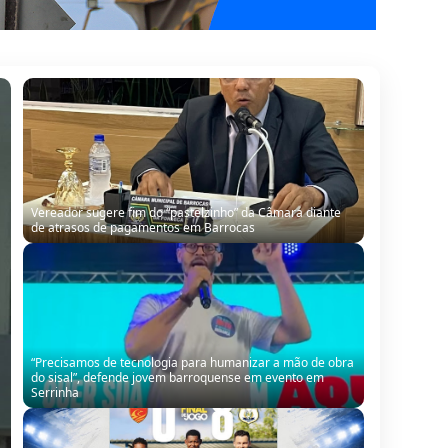
Vereador sugere fim do “pastelzinho” da Câmara diante
de atrasos de pagamentos em Barrocas
“Precisamos de tecnologia para humanizar a mão de obra
do sisal”, defende jovem barroquense em evento em
Serrinha