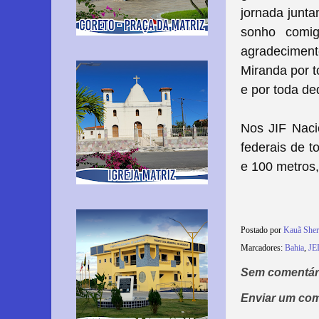
jornada junta
sonho comi
agradeciment
Miranda por 
e por toda de
Nos JIF Nacio
federais de t
e 100 metros,
Postado por
Kauã She
Marcadores:
Bahia
,
JE
Sem comentár
Enviar um com