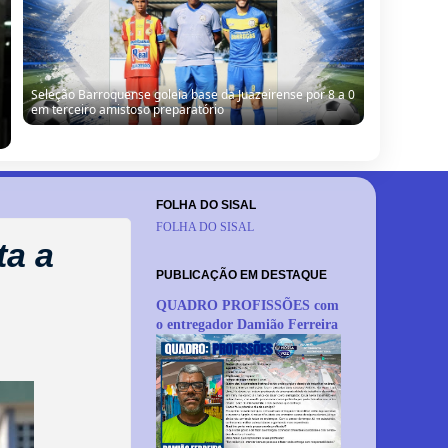
Seleção Barroquense goleia base da Juazeirense por 8 a 0
em terceiro amistoso preparatório
FOLHA DO SISAL
FOLHA DO SISAL
ta a
PUBLICAÇÃO EM DESTAQUE
QUADRO PROFISSÕES com
o entregador Damião Ferreira