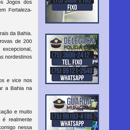
 os Jogos dos
 em Fortaleza-
rais da Bahia.
provas de 200
cepcional,
as nordestinos
os e vice nos
ar a Bahia na
cação e muito
o é realmente
 comigo nessa