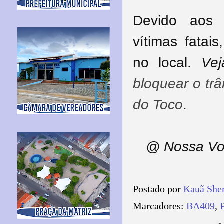
Devido aos 
vítimas fatai
no local.
Ve
bloquear o tr
do Toco
.
@ Nossa Vo
Postado por
Kauã She
Marcadores:
BA409
,