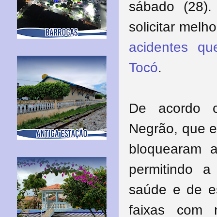
sábado (28).
solicitar melh
acidentes q
Tocó
.
De acordo c
Negrão, que e
bloquearam a
permitindo 
saúde e de es
faixas com 