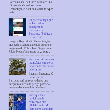
Loteba na sec. de Obras aconteceu na
Câmara de Vereadores Foto
Reprodução Kekeu de Daozinho Após
mais ...
Ex-prefeito nega que
tenha curtido
postagem da
Prefeitura de
Barrocas: “Política é
coisa séria”
Imagens Reprodução Uma situação
inusitada chamou a atenção durante o
programa de Rubenilson Nogueira na
Rádio Nossa Voz, nesta terça-feira ...
Barrocas está entre os
municípios em alerta
para vendaval emitido
pelo Inmet
Imagem Ilustrativa O
município de
Barrocas está entre as cidades que
integram o alerta de perigo potencial
para vendaval emitido pelo Instit...
Barroquenses
participam de
convenção que
oficializou ACM
Neto como candidato