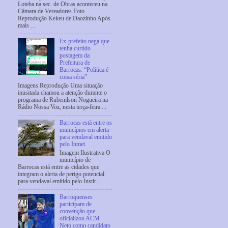
Loteba na sec. de Obras aconteceu na
Câmara de Vereadores Foto
Reprodução Kekeu de Daozinho Após
mais ...
Ex-prefeito nega que
tenha curtido
postagem da
Prefeitura de
Barrocas: “Política é
coisa séria”
Imagens Reprodução Uma situação
inusitada chamou a atenção durante o
programa de Rubenilson Nogueira na
Rádio Nossa Voz, nesta terça-feira ...
Barrocas está entre os
municípios em alerta
para vendaval emitido
pelo Inmet
Imagem Ilustrativa O
município de
Barrocas está entre as cidades que
integram o alerta de perigo potencial
para vendaval emitido pelo Instit...
Barroquenses
participam de
convenção que
oficializou ACM
Neto como candidato