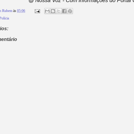
@ Nossa Voz - Com informações do Portal C
on Rubem
às
05:06
Polícia
ios:
entário