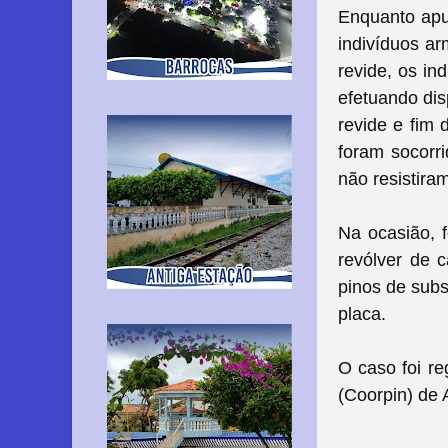
Enquanto apu
indivíduos ar
revide, os i
efetuando dis
revide e fim 
foram socorr
não resistira
Na ocasião, 
revólver de c
pinos de sub
placa.
O caso foi re
(Coorpin) de 