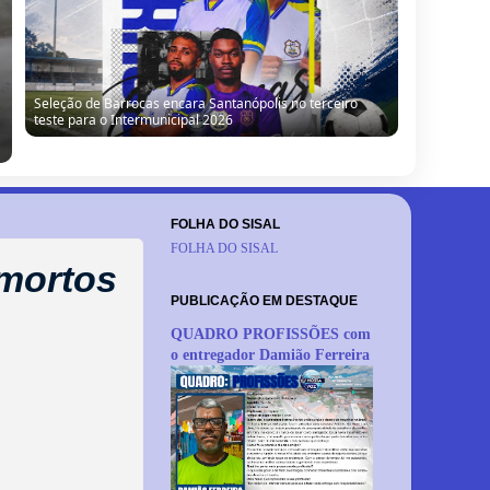
Seleção de Barrocas encara Santanópolis no terceiro
teste para o Intermunicipal 2026
FOLHA DO SISAL
FOLHA DO SISAL
mortos
PUBLICAÇÃO EM DESTAQUE
QUADRO PROFISSÕES com
o entregador Damião Ferreira