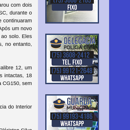
arou com dois
PSC, durante o
e continuaram
Após um novo
 ao solo. Eles
, no entanto,
alibre 12, um
s intactas, 18
da CG150, sem
ia do Interior