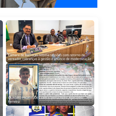
Câmara de Barrocas retoma sessões com retorno de
vereador, cobranças à gestão e anúncio de modernização
QUADRO PROFISSÕES com o borracheiro Agostinho
Ferreira