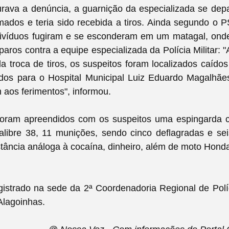
rava a denúncia, a guarnição da especializada se dep
mados e teria sido recebida a tiros. Ainda segundo o 
ndivíduos fugiram e se esconderam em um matagal, ond
paros contra a equipe especializada da Polícia Militar: "
da troca de tiros, os suspeitos foram localizados caídos
idos para o Hospital Municipal Luiz Eduardo Magalhães
m aos ferimentos", informou.
foram apreendidos com os suspeitos uma espingarda c
alibre 38, 11 munições, sendo cinco deflagradas e sei
stância análoga à cocaína, dinheiro, além de moto Hon
gistrado na sede da 2ª Coordenadoria Regional de Políc
Alagoinhas.