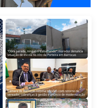
“Obra parada, ninguém trabalhando”: morador denuncia
situação de escola no Alto da Porteira em Barrocas
Câmara de Barrocas retoma sessões com retorno de
vereador, cobranças à gestão e anúncio de modernização