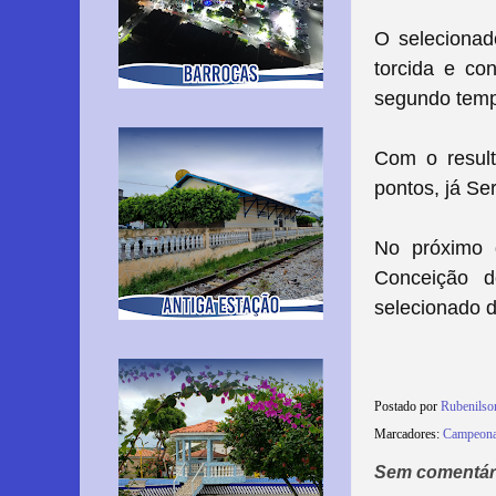
O selecionad
torcida e co
segundo temp
Com o result
pontos, já Se
No próximo d
Conceição d
selecionado d
Postado por
Rubenils
Marcadores:
Campeonat
Sem comentár