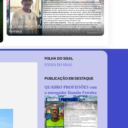
QUADRO PROFISSÕES com o borracheiro Agostinho
Ferreira
FOLHA DO SISAL
FOLHA DO SISAL
PUBLICAÇÃO EM DESTAQUE
QUADRO PROFISSÕES com
o entregador Damião Ferreira