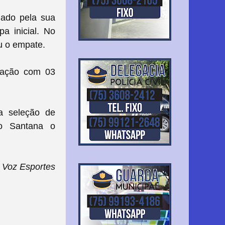
iado pela sua
a inicial. No
u o empate.
ocação com 03
 a seleção de
no Santana o
Voz Esportes