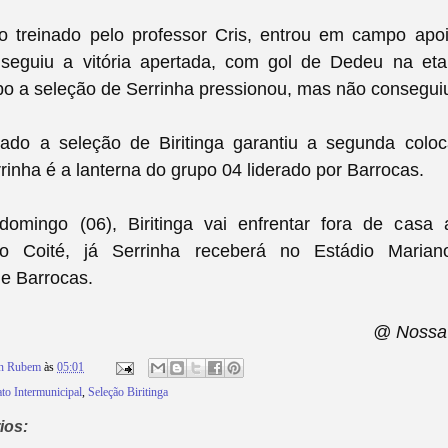
o treinado pelo professor Cris, entrou em campo apo
nseguiu a vitória apertada, com gol de Dedeu na etap
o a seleção de Serrinha pressionou, mas não consegui
ado a seleção de Biritinga garantiu a segunda col
rrinha é a lanterna do grupo 04 liderado por Barrocas.
omingo (06), Biritinga vai enfrentar fora de casa
o Coité, já Serrinha receberá no Estádio Maria
e Barrocas.
@ Nossa 
on Rubem
às
05:01
o Intermunicipal
,
Seleção Biritinga
ios: