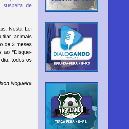
 suspeita de
is. Nesta Lei
tilar animais
ção de 3 meses
s ao “Disque-
 dia, todos os
lson Nogueira