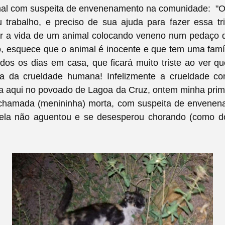
al com suspeita de envenenamento na comunidade:
"O
 trabalho, e preciso de sua ajuda para fazer essa tr
rar a vida de um animal colocando veneno num pedaço 
o, esquece que o animal é inocente e que tem uma famí
dos os dias em casa, que ficará muito triste ao ver q
ma da crueldade humana! Infelizmente a crueldade c
ua aqui no povoado de Lagoa da Cruz, ontem minha prim
 chamada (menininha) morta, com suspeita de envenen
ela não aguentou e se desesperou chorando (como do