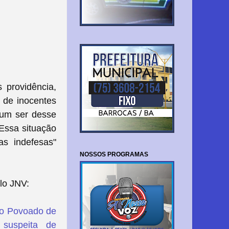
 providência,
s de inocentes
 um ser desse
Essa situação
s indefesas"
NOSSOS PROGRAMAS
lo JNV:
no Povoado de
suspeita de