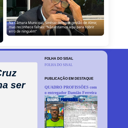
Na Câmara Municipal, Sinésio defende gestão de Almir,
mas reconhece falhas: “Não estamos aqui para cobrir
erro de ninguém”
FOLHA DO SISAL
FOLHA DO SISAL
Cruz
PUBLICAÇÃO EM DESTAQUE
ha ser
QUADRO PROFISSÕES com
o entregador Damião Ferreira