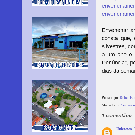
envenenamen
envenenament
Envenenar an
consta que, 
silvestres, d
a um ano e 
Denúncia“, pe
dias da sema
Postado por
Rubenils
Marcadores:
Animais m
1 comentário:
Unknown