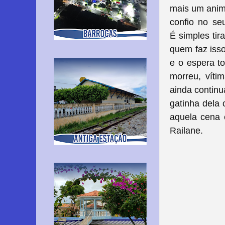
mais um anim
confio no seu
É simples ti
quem faz iss
e o espera to
morreu, víti
ainda contin
gatinha dela
aquela cena 
Railane.