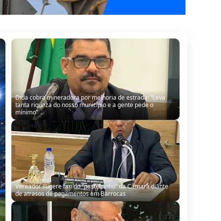
Dida cobra mineradora por melhoria de estrada: “Leva
tanta riqueza do nosso município e a gente pede o
mínimo”
Vereador sugere fim do “pastelzinho” da Câmara diante
de atrasos de pagamentos em Barrocas