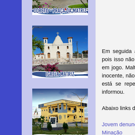
Em seguida 
pois isso não
em jogo. M
a
inocente, nã
está se rep
informou.
Abaixo links 
Jovem denunc
Minação