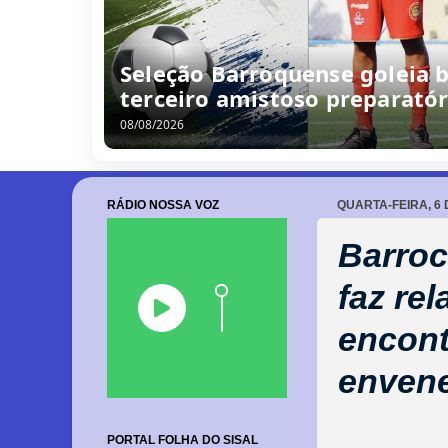
Seleção Barroquense goleia b
terceiro amistoso preparatór
08/08/2026
RÁDIO NOSSA VOZ
QUARTA-FEIRA, 6 
Barroc
faz re
encont
enven
PORTAL FOLHA DO SISAL