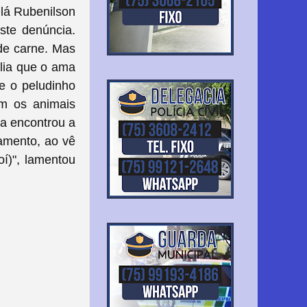
lá Rubenilson
iste denúncia.
de carne. Mas
lia que o ama
ue o peludinho
om os animais
a encontrou a
amento, ao vê
í)", lamentou