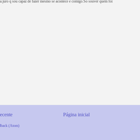
a.juro q sou capaz de fazer mesmo se acontece e comigo.So souver quem foi
ecente
Página inicial
dback (Atom)