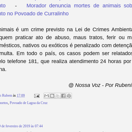
to
-
Morador denuncia mortes de animais sob
o no Povoado de Curralinho
imais é um crime previsto na Lei de Crimes Ambienta
quem praticar ato de abuso, maus tratos, ferir ou mu
omésticos, nativos ou exóticos é penalizado com deten
multa.
Em todo o país, os casos podem ser relatado
lo telefone 181, que realiza atendimento 24 horas por
na.
@ Nossa Voz - Por Rubeni
on Rubem
às
17:09
ortos
,
Povoado de Lagoa da Cruz
9 de fevereiro de 2019 às 07:44