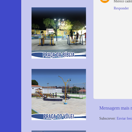
Merece cadei
Responder
Mensagem mais r
Subscrever:
Enviar fee