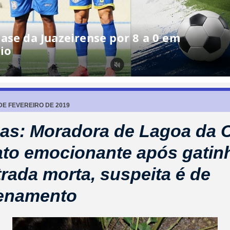
ase da Juazeirense por 8 a 0 em
io
DE FEVEREIRO DE 2019
as: Moradora de Lagoa da 
lato emocionante após gatin
rada morta, suspeita é de
enamento