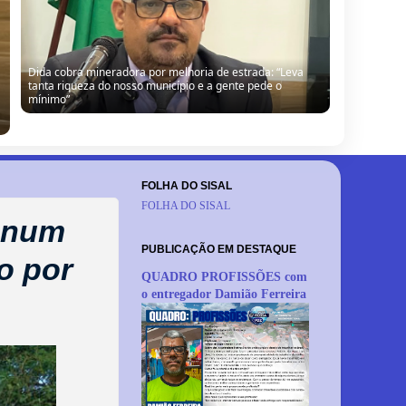
Dida cobra mineradora por melhoria de estrada: “Leva
tanta riqueza do nosso município e a gente pede o
mínimo”
FOLHA DO SISAL
FOLHA DO SISAL
 num
PUBLICAÇÃO EM DESTAQUE
do por
QUADRO PROFISSÕES com
o entregador Damião Ferreira