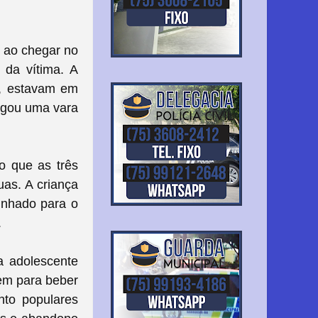
e ao chegar no
 da vítima. A
e, estavam em
pegou uma vara
o que as três
uas. A criança
minhado para o
.
a adolescente
em para beber
nto populares