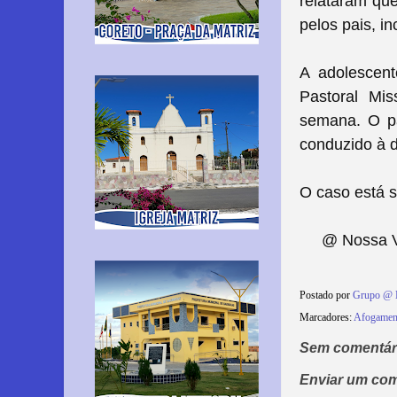
relataram qu
pelos pais, i
A adolescent
Pastoral Mis
semana. O
pa
conduzido à d
O caso está s
@ Nossa Vo
Postado por
Grupo @ 
Marcadores:
Afogamen
Sem comentár
Enviar um com