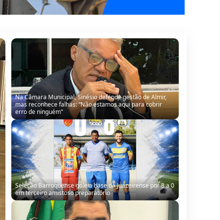
Na Câmara Municipal, Sinésio defende gestão de Almir,
mas reconhece falhas: “Não estamos aqui para cobrir
erro de ninguém”
Seleção Barroquense goleia base da Juazeirense por 8 a 0
em terceiro amistoso preparatório