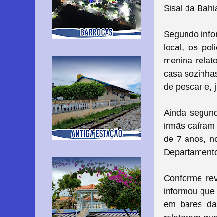
Sisal da Bahi
Segundo infor
local, os po
menina relat
casa sozinhas
de pescar e, 
Ainda segund
irmãs caíram 
de 7 anos, no
Departamento 
Conforme rev
informou que
em bares da 