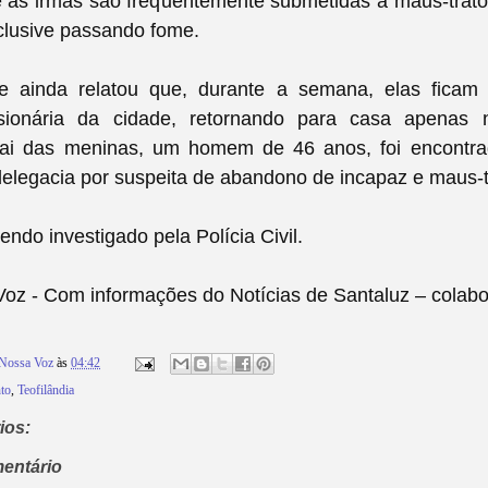
e as irmãs são frequentemente submetidas a maus-trat
nclusive passando fome.
e ainda relatou que, durante a semana, elas ficam
sionária da cidade, retornando para casa apenas 
i das meninas, um homem de 46 anos, foi encontra
elegacia por suspeita de abandono de incapaz e maus-t
endo investigado pela Polícia Civil.
z - Com informações do Notícias de Santaluz – colabo
Nossa Voz
às
04:42
to
,
Teofilândia
ios:
entário