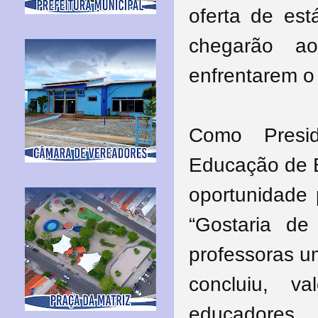
oferta de est
chegarão a
enfrentarem o 
Como Presi
Educação de B
oportunidade
“Gostaria de
professoras um
concluiu, v
educadores.