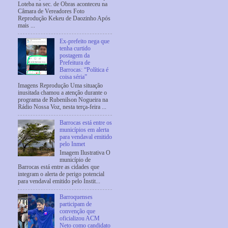
Loteba na sec. de Obras aconteceu na
Câmara de Vereadores Foto
Reprodução Kekeu de Daozinho Após
mais ...
Ex-prefeito nega que
tenha curtido
postagem da
Prefeitura de
Barrocas: “Política é
coisa séria”
Imagens Reprodução Uma situação
inusitada chamou a atenção durante o
programa de Rubenilson Nogueira na
Rádio Nossa Voz, nesta terça-feira ...
Barrocas está entre os
municípios em alerta
para vendaval emitido
pelo Inmet
Imagem Ilustrativa O
município de
Barrocas está entre as cidades que
integram o alerta de perigo potencial
para vendaval emitido pelo Instit...
Barroquenses
participam de
convenção que
oficializou ACM
Neto como candidato