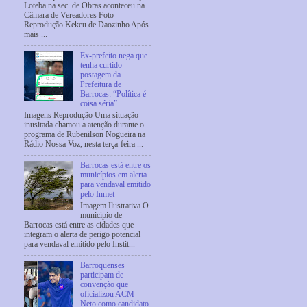
Loteba na sec. de Obras aconteceu na
Câmara de Vereadores Foto
Reprodução Kekeu de Daozinho Após
mais ...
Ex-prefeito nega que
tenha curtido
postagem da
Prefeitura de
Barrocas: “Política é
coisa séria”
Imagens Reprodução Uma situação
inusitada chamou a atenção durante o
programa de Rubenilson Nogueira na
Rádio Nossa Voz, nesta terça-feira ...
Barrocas está entre os
municípios em alerta
para vendaval emitido
pelo Inmet
Imagem Ilustrativa O
município de
Barrocas está entre as cidades que
integram o alerta de perigo potencial
para vendaval emitido pelo Instit...
Barroquenses
participam de
convenção que
oficializou ACM
Neto como candidato