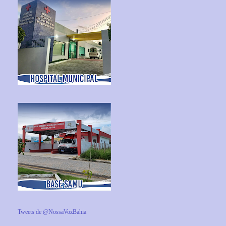
Tweets de @NossaVozBahia