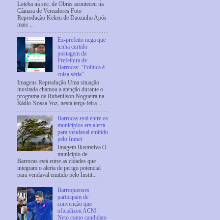
Loteba na sec. de Obras aconteceu na
Câmara de Vereadores Foto
Reprodução Kekeu de Daozinho Após
mais ...
Ex-prefeito nega que
tenha curtido
postagem da
Prefeitura de
Barrocas: “Política é
coisa séria”
Imagens Reprodução Uma situação
inusitada chamou a atenção durante o
programa de Rubenilson Nogueira na
Rádio Nossa Voz, nesta terça-feira ...
Barrocas está entre os
municípios em alerta
para vendaval emitido
pelo Inmet
Imagem Ilustrativa O
município de
Barrocas está entre as cidades que
integram o alerta de perigo potencial
para vendaval emitido pelo Instit...
Barroquenses
participam de
convenção que
oficializou ACM
Neto como candidato