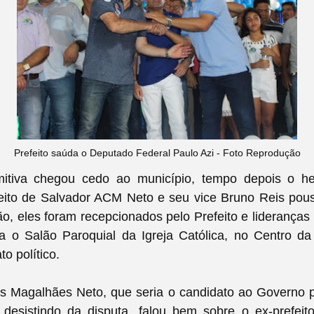
Prefeito saúda o Deputado Federal Paulo Azi - Foto Reprodução
itiva chegou cedo ao município, tempo depois o he
feito de Salvador ACM Neto e seu vice Bruno Reis po
o, eles foram recepcionados pelo Prefeito e lideranças 
a o Salão Paroquial da Igreja Católica, no Centro d
o político.
os Magalhães Neto, que seria o candidato ao Governo p
desistindo da disputa, falou bem sobre o ex-prefeit