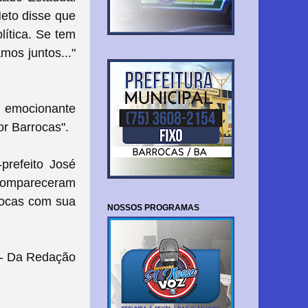
Neto disse que
lítica. Se tem
mos juntos..."
 emocionante
or Barrocas".
prefeito José
 compareceram
rocas com sua
NOSSOS PROGRAMAS
- Da Redação