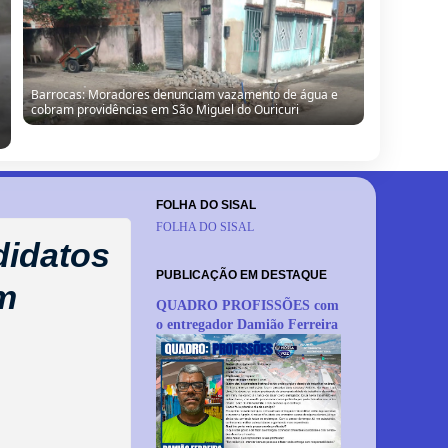
“Obra parada, ninguém trabalhando”: morador denuncia
situação de escola no Alto da Porteira em Barrocas
FOLHA DO SISAL
FOLHA DO SISAL
didatos
PUBLICAÇÃO EM DESTAQUE
em
QUADRO PROFISSÕES com
o entregador Damião Ferreira