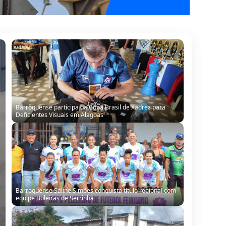
Barroquense Saline Simões conquista título regional com
equipe Boleiras de Serrinha
Barrocas: Moradores denunciam vazamento de água e
cobram providências em São Miguel do Ouricuri