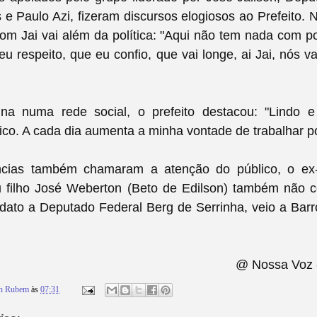
e Paulo Azi, fizeram discursos elogiosos ao Prefeito. 
om Jai vai além da política: "Aqui não tem nada com po
u respeito, que eu confio, que vai longe, ai Jai, nós va
a numa rede social, o prefeito destacou: "
Lindo e
tico. A cada dia aumenta a minha vontade de trabalhar p
cias também chamaram a atenção do público, o ex-
u filho José Weberton (Beto de Edilson) também não
dato a Deputado Federal Berg de Serrinha, veio a Bar
@ Nossa Voz 
on Rubem
às
07:31