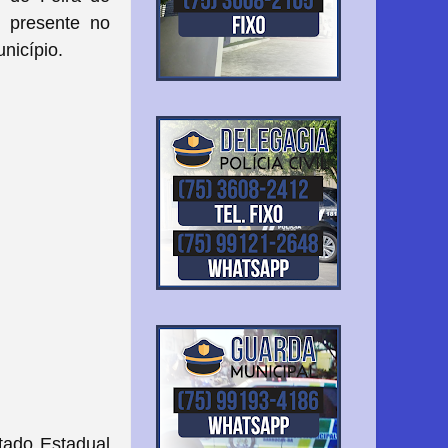
 presente no
unicípio.
tado Estadual