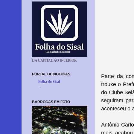
DA CAPITAL AO INTERIOR
PORTAL DE NOTÍCIAS
Parte da com
Folha do Sisal
trouxe o Pre
-
do Clube Selã
seguiram par
BARROCAS EM FOTO
aconteceu o at
Antônio Carl
mais acabou 