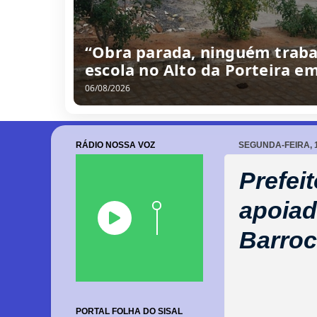
/
0
8
/
2
0
2
6
RÁDIO NOSSA VOZ
SEGUNDA-FEIRA, 
Prefei
apoiad
Barro
PORTAL FOLHA DO SISAL