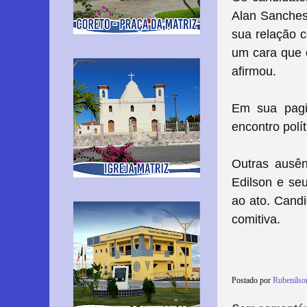
Alan Sanches 
sua relação c
um cara que e
afirmou.
Em sua pagin
encontro polí
Outras ausên
Edilson e se
ao ato.
Candi
comitiva.
Postado por
Rubenils