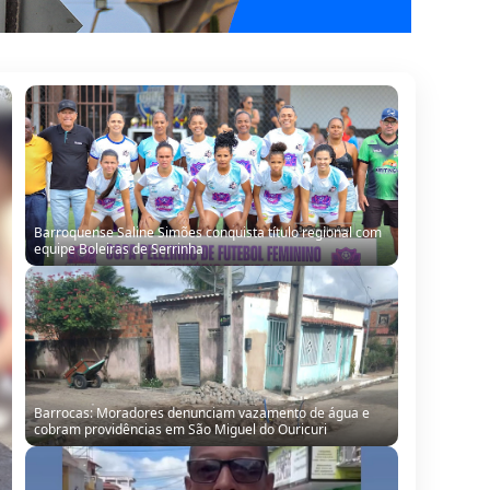
Barroquense Saline Simões conquista título regional com
equipe Boleiras de Serrinha
Barrocas: Moradores denunciam vazamento de água e
cobram providências em São Miguel do Ouricuri