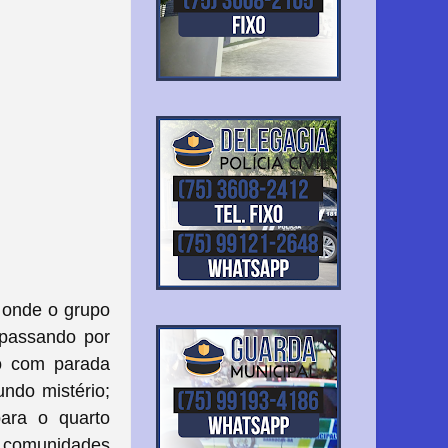
 onde o grupo
 passando por
o com parada
undo mistério;
para o quarto
 comunidades