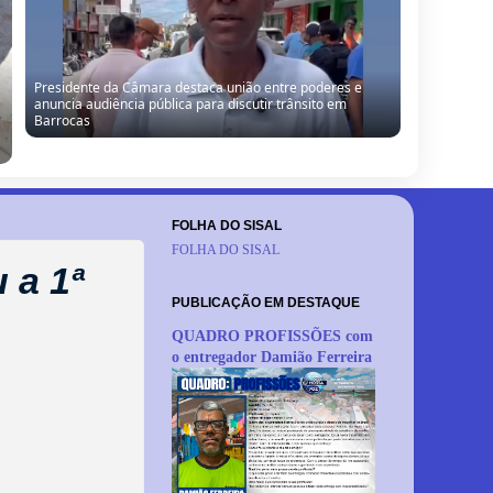
Presidente da Câmara destaca união entre poderes e
anuncia audiência pública para discutir trânsito em
Barrocas
FOLHA DO SISAL
FOLHA DO SISAL
 a 1ª
PUBLICAÇÃO EM DESTAQUE
QUADRO PROFISSÕES com
o entregador Damião Ferreira