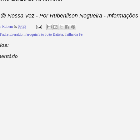
@ Nossa Voz - Por Rubenilson Nogueira - Informações 
on Rubem
às
09:23
Padre Everaldo
,
Paroquia São João Batista
,
Trilha da Fé
ios:
entário