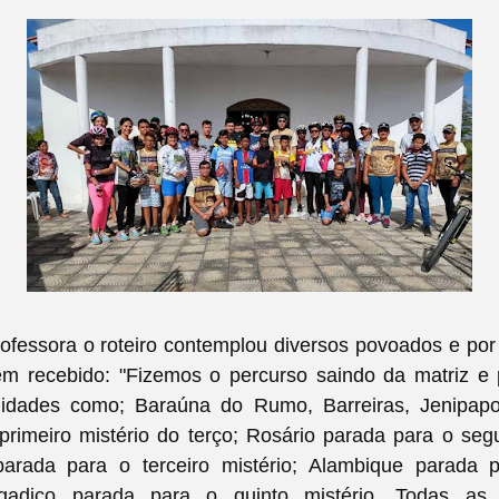
ofessora o roteiro contemplou diversos povoados e por
em recebido: "Fizemos o percurso saindo da matriz e
nidades como; Baraúna do Rumo, Barreiras, Jenipap
primeiro mistério do terço; Rosário parada para o seg
parada para o terceiro mistério; Alambique parada 
lagadiço parada para o quinto mistério. Todas as