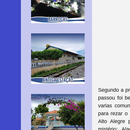
Segundo a pr
passou foi b
varias comu
para rezar o 
Alto Alegre 
mistério; A