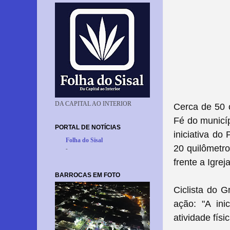
DA CAPITAL AO INTERIOR
Cerca de 50 c
Fé do municíp
PORTAL DE NOTÍCIAS
iniciativa do
Folha do Sisal
20 quilômetr
-
frente a Igre
BARROCAS EM FOTO
Ciclista do 
ação: "
A ini
atividade fís