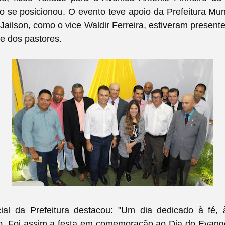
o se posicionou. O evento teve apoio da Prefeitura Muni
 Jailson, como o vice Waldir Ferreira, estiveram present
te dos pastores.
ial da Prefeitura destacou: "
Um dia dedicado à fé, 
o. Foi assim a festa em comemoração ao Dia do Evangél