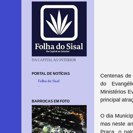
DA CAPITAL AO INTERIOR
PORTAL DE NOTÍCIAS
Centenas de 
Folha do Sisal
do Evangél
-
Ministérios
Ev
principal atr
BARROCAS EM FOTO
O dia Munici
mas neste an
Praça, o pal