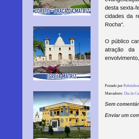
desta sexta-fe
cidades da re
Rocha".
O público ca
atração da
envolvimento,
Postado por
Rubenils
Marcadores:
Dia da Cu
Sem comentár
Enviar um com