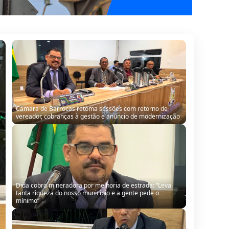
Câmara de Barrocas retoma sessões com retorno de
vereador, cobranças à gestão e anúncio de modernização
Dida cobra mineradora por melhoria de estrada: “Leva
tanta riqueza do nosso município e a gente pede o
mínimo”