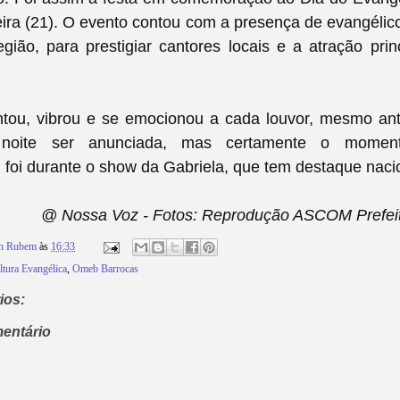
ira (21).
O evento contou com a presença de evangélico
gião, para prestigiar cantores locais e a atração prin
ntou, vibrou e se emocionou a cada louvor, mesmo an
 noite ser anunciada, mas certamente o momen
 foi durante o show da Gabriela, que tem destaque nac
@ Nossa Voz - Fotos: Reprodução ASCOM Prefeit
on Rubem
às
16:33
ltura Evangélica
,
Omeb Barrocas
ios:
entário