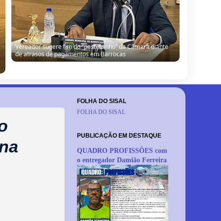
Vereador sugere fim do “pastelzinho” da Câmara diante
de atrasos de pagamentos em Barrocas
FOLHA DO SISAL
FOLHA DO SISAL
o
PUBLICAÇÃO EM DESTAQUE
 na
QUADRO PROFISSÕES com
o entregador Damião Ferreira