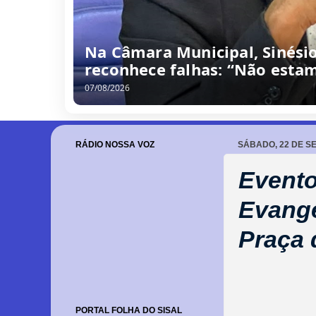
Na Câmara Municipal, Sinési
reconhece falhas: “Não estam
07/08/2026
RÁDIO NOSSA VOZ
SÁBADO, 22 DE S
Event
Evangé
Praça 
PORTAL FOLHA DO SISAL