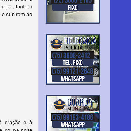
cipal, tanto o
e e subiram ao
à oração e à
ico, na noite