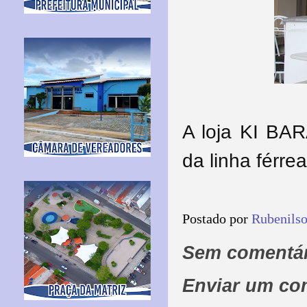
A loja KI BA
da linha férre
Postado por
Rubenils
Sem comentár
Enviar um co