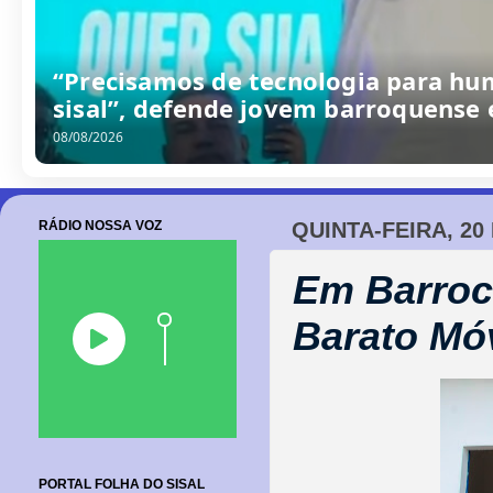
/
0
8
/
2
0
2
6
RÁDIO NOSSA VOZ
QUINTA-FEIRA, 20
Em Barroc
Barato Mó
PORTAL FOLHA DO SISAL