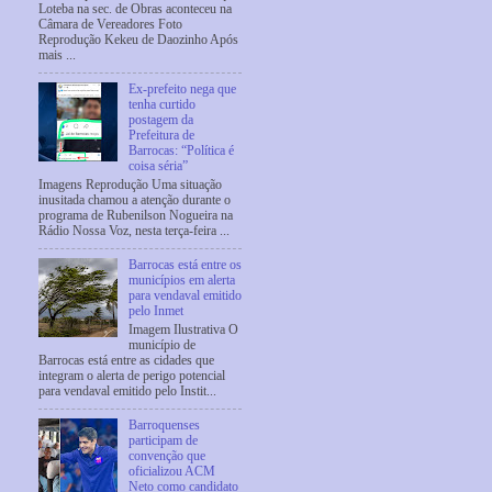
Loteba na sec. de Obras aconteceu na
Câmara de Vereadores Foto
Reprodução Kekeu de Daozinho Após
mais ...
Ex-prefeito nega que
tenha curtido
postagem da
Prefeitura de
Barrocas: “Política é
coisa séria”
Imagens Reprodução Uma situação
inusitada chamou a atenção durante o
programa de Rubenilson Nogueira na
Rádio Nossa Voz, nesta terça-feira ...
Barrocas está entre os
municípios em alerta
para vendaval emitido
pelo Inmet
Imagem Ilustrativa O
município de
Barrocas está entre as cidades que
integram o alerta de perigo potencial
para vendaval emitido pelo Instit...
Barroquenses
participam de
convenção que
oficializou ACM
Neto como candidato