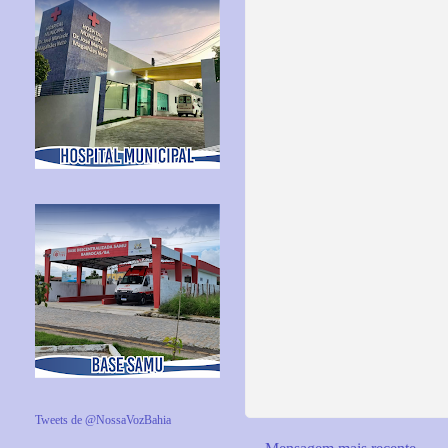
Tweets de @NossaVozBahia