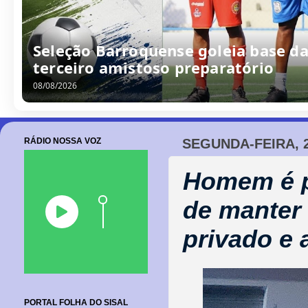
/
0
8
/
2
0
2
6
RÁDIO NOSSA VOZ
SEGUNDA-FEIRA, 
Homem é p
de manter
privado e 
PORTAL FOLHA DO SISAL