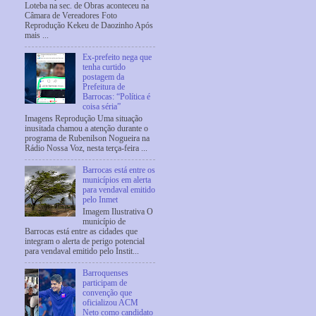
Loteba na sec. de Obras aconteceu na
Câmara de Vereadores Foto
Reprodução Kekeu de Daozinho Após
mais ...
Ex-prefeito nega que
tenha curtido
postagem da
Prefeitura de
Barrocas: “Política é
coisa séria”
Imagens Reprodução Uma situação
inusitada chamou a atenção durante o
programa de Rubenilson Nogueira na
Rádio Nossa Voz, nesta terça-feira ...
Barrocas está entre os
municípios em alerta
para vendaval emitido
pelo Inmet
Imagem Ilustrativa O
município de
Barrocas está entre as cidades que
integram o alerta de perigo potencial
para vendaval emitido pelo Instit...
Barroquenses
participam de
convenção que
oficializou ACM
Neto como candidato