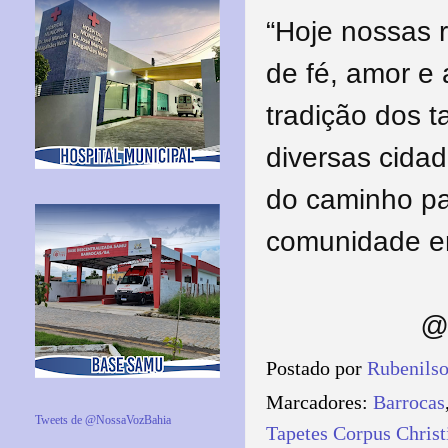
“Hoje nossas 
de fé, amor e 
tradição dos t
diversas cidad
do caminho par
comunidade em
@ 
Postado por
Rubenils
Marcadores:
Barrocas
Tweets de @NossaVozBahia
Tapetes Corpus Christ