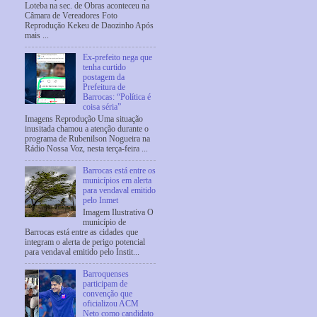
Loteba na sec. de Obras aconteceu na
Câmara de Vereadores Foto
Reprodução Kekeu de Daozinho Após
mais ...
Ex-prefeito nega que
tenha curtido
postagem da
Prefeitura de
Barrocas: “Política é
coisa séria”
Imagens Reprodução Uma situação
inusitada chamou a atenção durante o
programa de Rubenilson Nogueira na
Rádio Nossa Voz, nesta terça-feira ...
Barrocas está entre os
municípios em alerta
para vendaval emitido
pelo Inmet
Imagem Ilustrativa O
município de
Barrocas está entre as cidades que
integram o alerta de perigo potencial
para vendaval emitido pelo Instit...
Barroquenses
participam de
convenção que
oficializou ACM
Neto como candidato