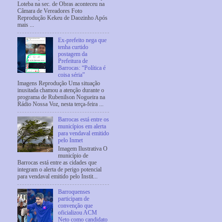
Loteba na sec. de Obras aconteceu na
Câmara de Vereadores Foto
Reprodução Kekeu de Daozinho Após
mais ...
Ex-prefeito nega que
tenha curtido
postagem da
Prefeitura de
Barrocas: “Política é
coisa séria”
Imagens Reprodução Uma situação
inusitada chamou a atenção durante o
programa de Rubenilson Nogueira na
Rádio Nossa Voz, nesta terça-feira ...
Barrocas está entre os
municípios em alerta
para vendaval emitido
pelo Inmet
Imagem Ilustrativa O
município de
Barrocas está entre as cidades que
integram o alerta de perigo potencial
para vendaval emitido pelo Instit...
Barroquenses
participam de
convenção que
oficializou ACM
Neto como candidato