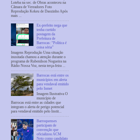
Loteba na sec. de Obras aconteceu na
Câmara de Vereadores Foto
Reprodução Kekeu de Daozinho Após
mais ...
Ex-prefeito nega que
tenha curtido
postagem da
Prefeitura de
Barrocas: “Política é
coisa séria”
Imagens Reprodução Uma situação
inusitada chamou a atenção durante o
programa de Rubenilson Nogueira na
Rádio Nossa Voz, nesta terça-feira ...
Barrocas está entre os
municípios em alerta
para vendaval emitido
pelo Inmet
Imagem Ilustrativa O
município de
Barrocas está entre as cidades que
integram o alerta de perigo potencial
para vendaval emitido pelo Instit...
Barroquenses
participam de
convenção que
oficializou ACM
Neto como candidato