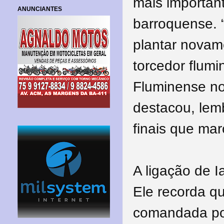
mais important
ANUNCIANTES
barroquense. “
plantar novam
torcedor flum
Fluminense n
destacou, lem
finais que mar
A ligação de 
Ele recorda qu
comandada por