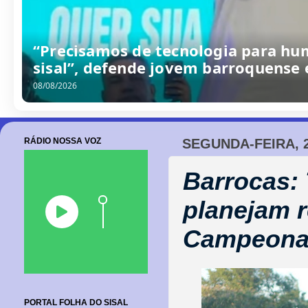
/
0
8
/
2
0
2
6
RÁDIO NOSSA VOZ
SEGUNDA-FEIRA, 
Barrocas:
planejam 
Campeonat
PORTAL FOLHA DO SISAL