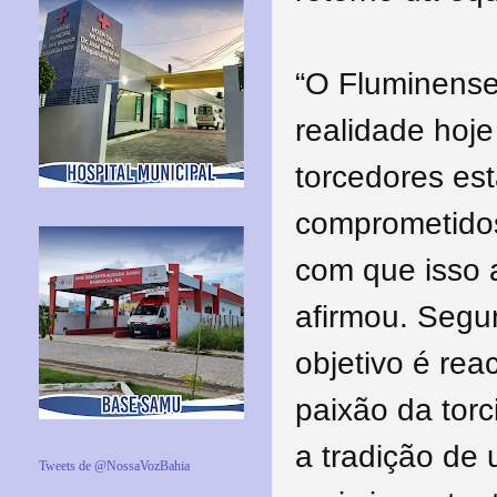
“O Fluminens
realidade hoje
torcedores es
comprometido
com que isso 
afirmou. Segu
objetivo é rea
paixão da torc
a tradição de
Tweets de @NossaVozBahia