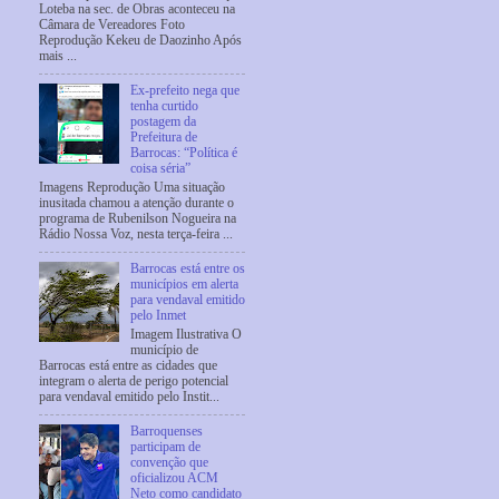
Loteba na sec. de Obras aconteceu na
Câmara de Vereadores Foto
Reprodução Kekeu de Daozinho Após
mais ...
Ex-prefeito nega que
tenha curtido
postagem da
Prefeitura de
Barrocas: “Política é
coisa séria”
Imagens Reprodução Uma situação
inusitada chamou a atenção durante o
programa de Rubenilson Nogueira na
Rádio Nossa Voz, nesta terça-feira ...
Barrocas está entre os
municípios em alerta
para vendaval emitido
pelo Inmet
Imagem Ilustrativa O
município de
Barrocas está entre as cidades que
integram o alerta de perigo potencial
para vendaval emitido pelo Instit...
Barroquenses
participam de
convenção que
oficializou ACM
Neto como candidato