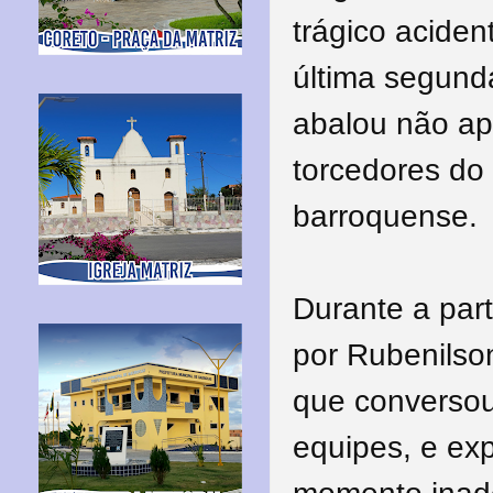
trágico acide
última segunda
abalou não ape
torcedores do
barroquense.
Durante a par
por Rubenilso
que conversou
equipes, e ex