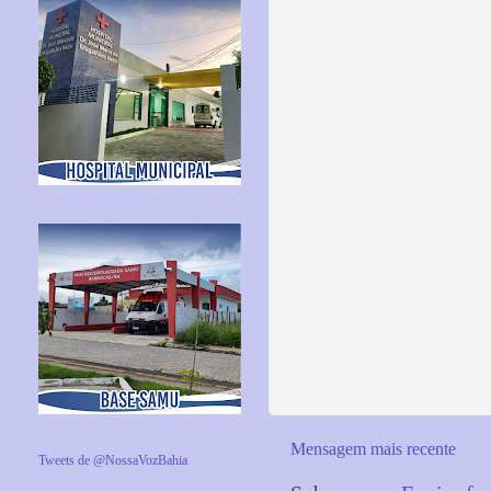
Mensagem mais recente
Tweets de @NossaVozBahia