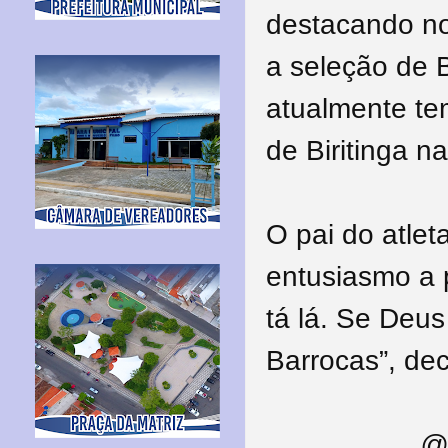
destacando no 
a seleção de 
atualmente te
de Biritinga n
O pai do atle
entusiasmo a p
tá lá. Se Deus 
Barrocas”, dec
@ 