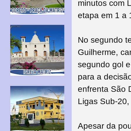
minutos com L
etapa em 1 a 
No segundo t
Guilherme, cam
segundo gol e 
para a decisão
enfrenta São 
Ligas Sub-20, 
Apesar da pou