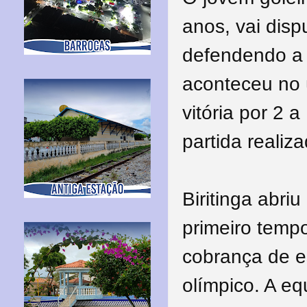
anos, vai dispu
defendendo a e
aconteceu no 
vitória por 2 
partida realiz
Biritinga abri
primeiro temp
cobrança de e
olímpico. A e