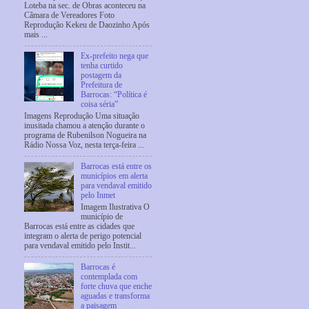
Loteba na sec. de Obras aconteceu na
Câmara de Vereadores Foto
Reprodução Kekeu de Daozinho Após
mais ...
Ex-prefeito nega que
tenha curtido
postagem da
Prefeitura de
Barrocas: “Política é
coisa séria”
Imagens Reprodução Uma situação
inusitada chamou a atenção durante o
programa de Rubenilson Nogueira na
Rádio Nossa Voz, nesta terça-feira ...
Barrocas está entre os
municípios em alerta
para vendaval emitido
pelo Inmet
Imagem Ilustrativa O
município de
Barrocas está entre as cidades que
integram o alerta de perigo potencial
para vendaval emitido pelo Instit...
Barrocas é
contemplada com
forte chuva que enche
aguadas e transforma
a paisagem