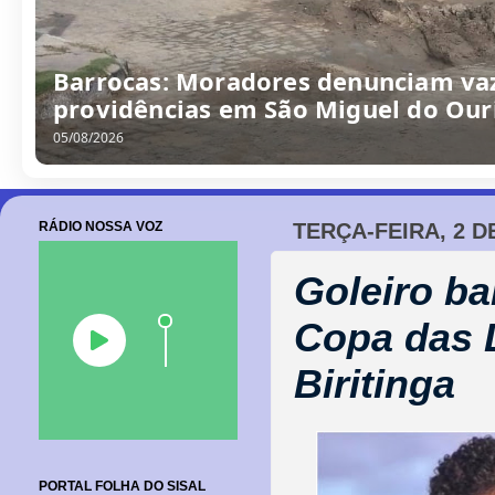
“Obra parada, ninguém trabalhando
escola no Alto da Porteira em Barr
06/08/2026
RÁDIO NOSSA VOZ
TERÇA-FEIRA, 2 D
Goleiro ba
Copa das 
Biritinga
PORTAL FOLHA DO SISAL