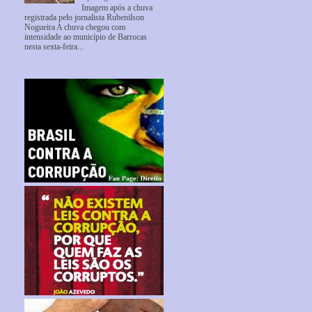
Imagem após a chuva
registrada pelo jornalista Rubenilson
Nogueira A chuva chegou com
intensidade ao município de Barrocas
nesta sexta-feira...