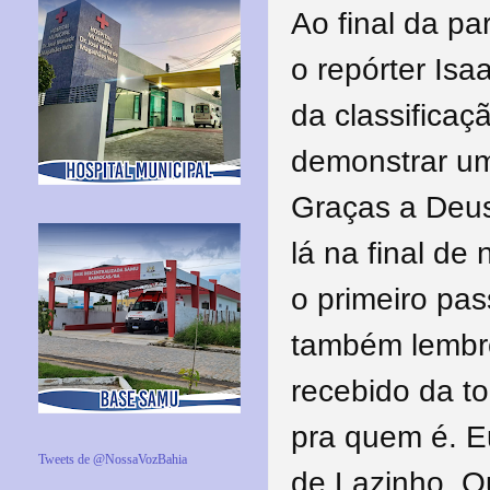
Ao final da p
o repórter Isa
da classificaç
demonstrar u
Graças a Deus
lá na final d
o primeiro pas
também lembro
recebido da to
pra quem é. E
Tweets de @NossaVozBahia
de Lazinho. Q