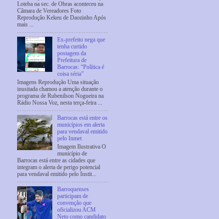
Loteba na sec. de Obras aconteceu na
Câmara de Vereadores Foto
Reprodução Kekeu de Daozinho Após
mais ...
Ex-prefeito nega que
tenha curtido
postagem da
Prefeitura de
Barrocas: “Política é
coisa séria”
Imagens Reprodução Uma situação
inusitada chamou a atenção durante o
programa de Rubenilson Nogueira na
Rádio Nossa Voz, nesta terça-feira ...
Barrocas está entre os
municípios em alerta
para vendaval emitido
pelo Inmet
Imagem Ilustrativa O
município de
Barrocas está entre as cidades que
integram o alerta de perigo potencial
para vendaval emitido pelo Instit...
Barroquenses
participam de
convenção que
oficializou ACM
Neto como candidato