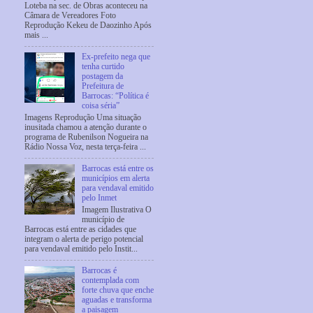
Loteba na sec. de Obras aconteceu na
Câmara de Vereadores Foto
Reprodução Kekeu de Daozinho Após
mais ...
Ex-prefeito nega que
tenha curtido
postagem da
Prefeitura de
Barrocas: “Política é
coisa séria”
Imagens Reprodução Uma situação
inusitada chamou a atenção durante o
programa de Rubenilson Nogueira na
Rádio Nossa Voz, nesta terça-feira ...
Barrocas está entre os
municípios em alerta
para vendaval emitido
pelo Inmet
Imagem Ilustrativa O
município de
Barrocas está entre as cidades que
integram o alerta de perigo potencial
para vendaval emitido pelo Instit...
Barrocas é
contemplada com
forte chuva que enche
aguadas e transforma
a paisagem