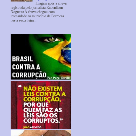
Imagem após a chuva
registrada pelo jornalista Rubenilson
Nogueira A chuva chegou com
intensidade ao município de Barrocas
nesta sexta-feira...