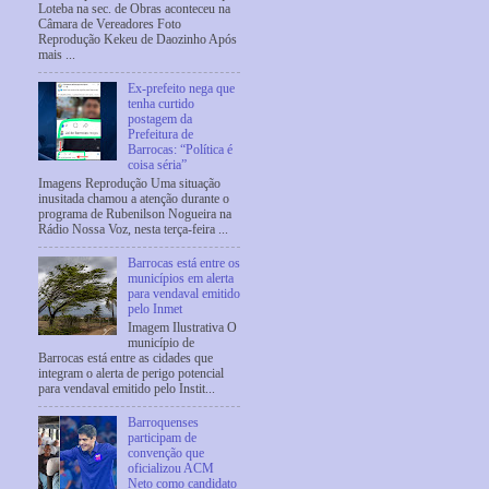
Loteba na sec. de Obras aconteceu na
Câmara de Vereadores Foto
Reprodução Kekeu de Daozinho Após
mais ...
Ex-prefeito nega que
tenha curtido
postagem da
Prefeitura de
Barrocas: “Política é
coisa séria”
Imagens Reprodução Uma situação
inusitada chamou a atenção durante o
programa de Rubenilson Nogueira na
Rádio Nossa Voz, nesta terça-feira ...
Barrocas está entre os
municípios em alerta
para vendaval emitido
pelo Inmet
Imagem Ilustrativa O
município de
Barrocas está entre as cidades que
integram o alerta de perigo potencial
para vendaval emitido pelo Instit...
Barroquenses
participam de
convenção que
oficializou ACM
Neto como candidato