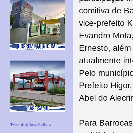
comitiva de B
vice-prefeito
Evandro Mota,
Ernesto, além 
atualmente int
Pelo municípi
Prefeito Higor
Abel do Alecri
Para Barrocas
Tweets de @NossaVozBahia