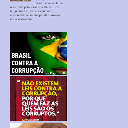
Imagem após a chuva
registrada pelo jornalista Rubenilson
Nogueira A chuva chegou com
intensidade ao município de Barrocas
nesta sexta-feira...