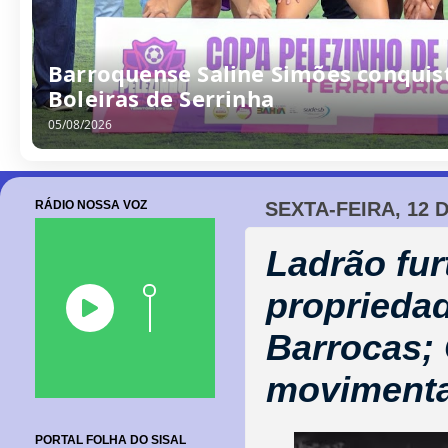
/
0
8
/
2
0
2
6
RÁDIO NOSSA VOZ
SEXTA-FEIRA, 12 
Ladrão fur
propriedad
Barrocas;
moviment
PORTAL FOLHA DO SISAL