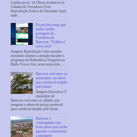
Loteba na sec. de Obras aconteceu na
Câmara de Vereadores Foto
Reprodução Kekeu de Daozinho Após
mais ...
Ex-prefeito nega que
tenha curtido
postagem da
Prefeitura de
Barrocas: “Política é
coisa séria”
Imagens Reprodução Uma situação
inusitada chamou a atenção durante o
programa de Rubenilson Nogueira na
Rádio Nossa Voz, nesta terça-feira ...
Barrocas está entre os
municípios em alerta
para vendaval emitido
pelo Inmet
Imagem Ilustrativa O
município de
Barrocas está entre as cidades que
integram o alerta de perigo potencial
para vendaval emitido pelo Instit...
Barrocas é
contemplada com
forte chuva que enche
aguadas e transforma
a paisagem