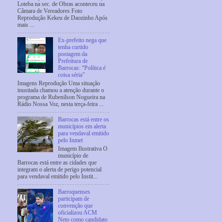
Loteba na sec. de Obras aconteceu na
Câmara de Vereadores Foto
Reprodução Kekeu de Daozinho Após
mais ...
Ex-prefeito nega que
tenha curtido
postagem da
Prefeitura de
Barrocas: “Política é
coisa séria”
Imagens Reprodução Uma situação
inusitada chamou a atenção durante o
programa de Rubenilson Nogueira na
Rádio Nossa Voz, nesta terça-feira ...
Barrocas está entre os
municípios em alerta
para vendaval emitido
pelo Inmet
Imagem Ilustrativa O
município de
Barrocas está entre as cidades que
integram o alerta de perigo potencial
para vendaval emitido pelo Instit...
Barroquenses
participam de
convenção que
oficializou ACM
Neto como candidato