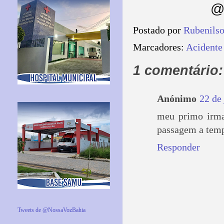
@
Postado por
Rubenils
Marcadores:
Acidente
1 comentário:
Anónimo
22 de
meu primo irmao
passagem a temp
Responder
Tweets de @NossaVozBahia