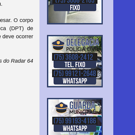
.
esar. O corpo
ica (DPT) de
e deve ocorrer
s do Radar 64