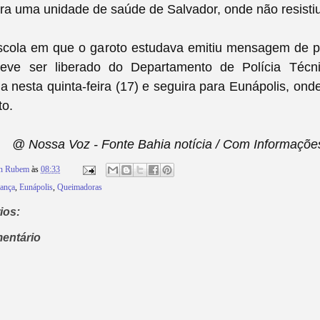
ara uma unidade de saúde de Salvador, onde não resistiu
scola em que o garoto estudava emitiu mensagem de p
deve ser liberado do Departamento de Polícia Técn
a nesta quinta-feira (17) e seguira para Eunápolis, ond
to.
@ Nossa Voz - Fonte Bahia notícia / Com Informaçõe
on Rubem
às
08:33
iança
,
Eunápolis
,
Queimadoras
ios:
entário