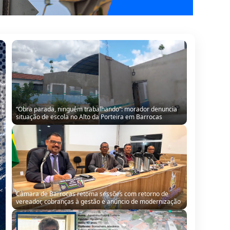
“Obra parada, ninguém trabalhando”: morador denuncia
situação de escola no Alto da Porteira em Barrocas
Câmara de Barrocas retoma sessões com retorno de
vereador, cobranças à gestão e anúncio de modernização