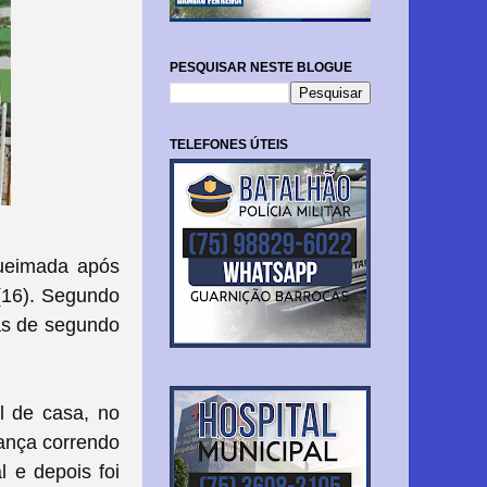
PESQUISAR NESTE BLOGUE
TELEFONES ÚTEIS
ueimada após
 (16). Segundo
as de segundo
l de casa, no
iança correndo
l e depois foi