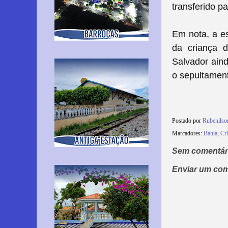
transferido p
Em nota, a e
da criança 
Salvador aind
o sepultamen
Postado por
Rubenils
Marcadores:
Bahia
,
Cr
Sem comentár
Enviar um com