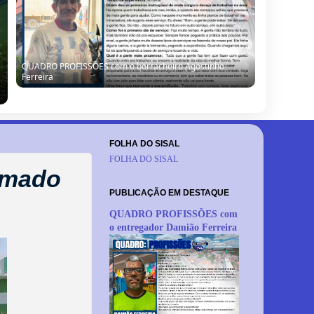
QUADRO PROFISSÕES com o borracheiro Agostinho
Ferreira
FOLHA DO SISAL
FOLHA DO SISAL
imado
PUBLICAÇÃO EM DESTAQUE
QUADRO PROFISSÕES com
o entregador Damião Ferreira