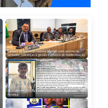
Câmara de Barrocas retoma sessões com retorno de
vereador, cobranças à gestão e anúncio de modernização
QUADRO PROFISSÕES com o borracheiro Agostinho
Ferreira