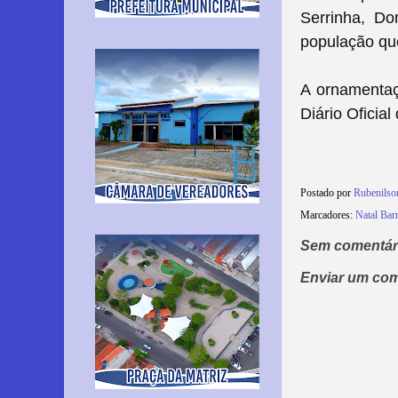
Serrinha, D
população qu
A ornamentaç
Diário Oficial
Postado por
Rubenils
Marcadores:
Natal Bar
Sem comentár
Enviar um com