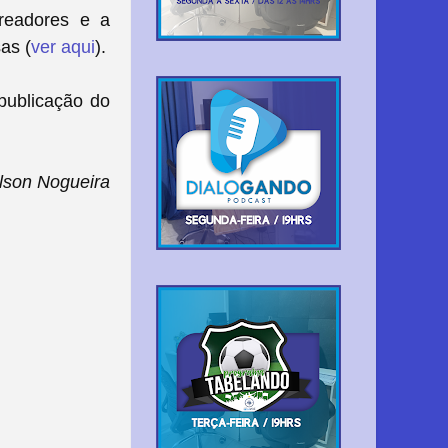
ereadores e a
as (
ver aqui
).
publicação do
lson Nogueira