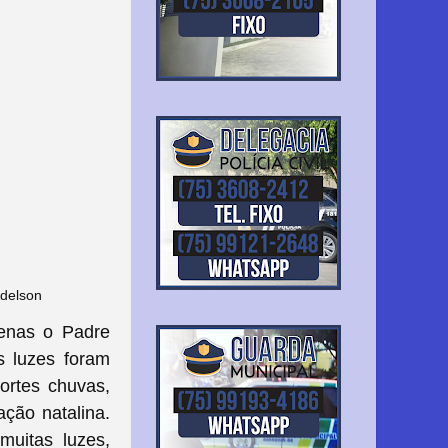
Adelson
enas o Padre
s luzes foram
fortes chuvas,
ção natalina.
muitas luzes,