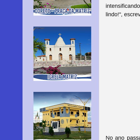
intensifican
lindo!", escre
No ano pass