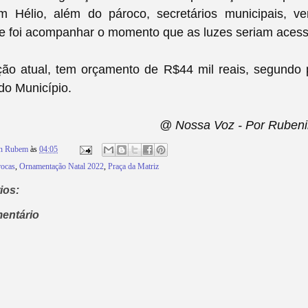
om Hélio, além do pároco,
secretários municipais, v
e foi acompanhar o momento que as luzes seriam acess
ão atual, tem orçamento de R$44 mil reais, segundo 
 do Município.
@ Nossa Voz - Por Rubeni
on Rubem
às
04:05
rocas
,
Ornamentação Natal 2022
,
Praça da Matriz
ios:
entário