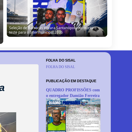
Seleção de Barrocas encara Santanópolis no terceiro
teste para o Intermunicipal 2026
FOLHA DO SISAL
FOLHA DO SISAL
PUBLICAÇÃO EM DESTAQUE
a
QUADRO PROFISSÕES com
o entregador Damião Ferreira