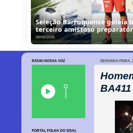
Seleção Barroquense goleia b
terceiro amistoso preparatór
08/08/2026
RÁDIO NOSSA VOZ
SEGUNDA-FEIRA, 
Homem 
BA411 
PORTAL FOLHA DO SISAL