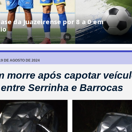
ase da Juazeirense por 8 a 0 em
io
19 DE AGOSTO DE 2024
morre após capotar veícul
entre Serrinha e Barrocas