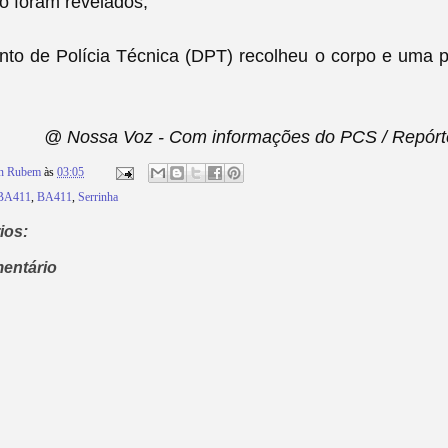
o foram revelados,
o de Polícia Técnica (DPT) recolheu o corpo e uma per
@ Nossa Voz - Com informações do PCS / Repórt
on Rubem
às
03:05
 BA411
,
BA411
,
Serrinha
ios:
entário