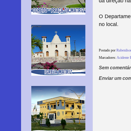
da direção nã
O Departament
no local.
Postado por
Rubenils
Marcadores:
Acidente
Sem comentár
Enviar um com