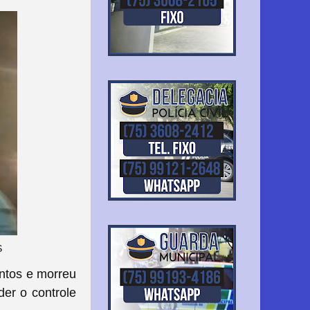
S
entos e morreu
der o controle