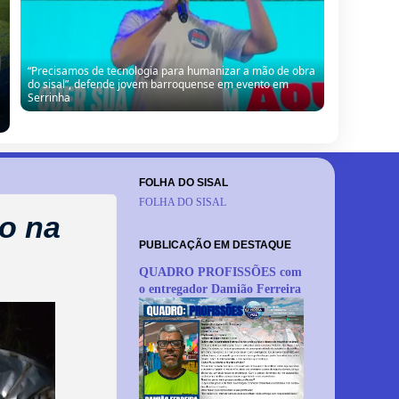
“Precisamos de tecnologia para humanizar a mão de obra
do sisal”, defende jovem barroquense em evento em
Serrinha
FOLHA DO SISAL
FOLHA DO SISAL
o na
PUBLICAÇÃO EM DESTAQUE
QUADRO PROFISSÕES com
o entregador Damião Ferreira