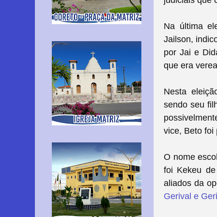
Na última el
Jailson, indi
por Jai e Did
que era verea
Nesta eleiçã
sendo seu fil
possivelment
vice, Beto foi
O nome escol
foi Kekeu de
aliados da o
Gerival e Ger