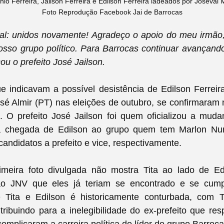
nio Ferreira, Jailson Ferreira e Edilson Ferreira ladeados por Joseval 
Foto Reprodução Facebook Jai de Barrocas
ial: unidos novamente! Agradeço o apoio do meu irmão,
nosso grupo político. Para Barrocas continuar avançan
ou o prefeito José Jailson.
e indicavam a possível desistência de Edilson Ferreir
osé Almir (PT) nas eleições de outubro, se confirmaram
. O prefeito José Jailson foi quem oficializou a muda
a chegada de Edilson ao grupo quem tem Marlon Nun
ndidatos a prefeito e vice, respectivamente.
meira foto divulgada não mostra Tita ao lado de Edi
ao JNV que eles já teriam se encontrado e se cump
e Tita e Edilson é historicamente conturbada, com 
tribuindo para a inelegibilidade do ex-prefeito que r
complicaram a carreira política do líder do grupo Barroca