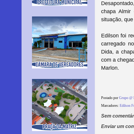
Desapontado,
chapa Almir 
situação, qu
Edilson foi 
carregado no
Dida, a chapa
com a chegada
Marlon.
Postado por
Grupo @ 
Marcadores:
Edilson Fe
Sem comentár
Enviar um com