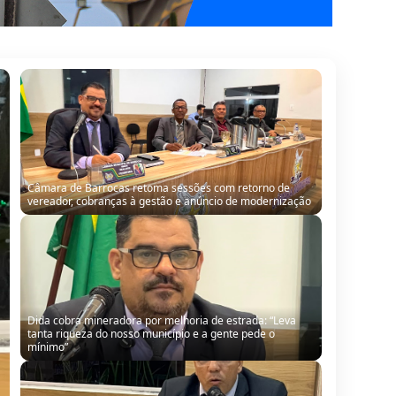
Câmara de Barrocas retoma sessões com retorno de
vereador, cobranças à gestão e anúncio de modernização
Dida cobra mineradora por melhoria de estrada: “Leva
tanta riqueza do nosso município e a gente pede o
mínimo”