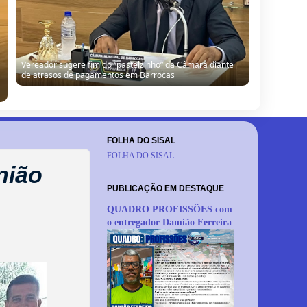
Vereador sugere fim do “pastelzinho” da Câmara diante
de atrasos de pagamentos em Barrocas
FOLHA DO SISAL
FOLHA DO SISAL
nião
PUBLICAÇÃO EM DESTAQUE
QUADRO PROFISSÕES com
o entregador Damião Ferreira