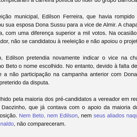
eição municipal, Edilson Ferreira, que havia rompid
cou sua esposa Dona Sussu para a vice de Almir. A chapa
a, com uma diferença superior a mil votos. Na ocasião,
dor, não se candidatou à reeleição e não apoiou o proje
o, Edilson pretendia novamente indicar o vice na ch
ho Beto o nome escolhido. No entanto, devido à falta de
e a não participação na campanha anterior com Do
 preterido da disputa.
hido pela maioria dos pré-candidatos a vereador em re
 Daozinho, que já contava com o apoio da maioria do
posição.
Nem Beto, nem Edilson
, nem
seus aliados na
inaldo
, não compareceram.