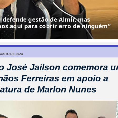
o defende gestão de Almir, mas
os aqui para cobrir erro de ninguém”
GOSTO DE 2024
to José Jailson comemora u
mãos Ferreiras em apoio a
atura de Marlon Nunes