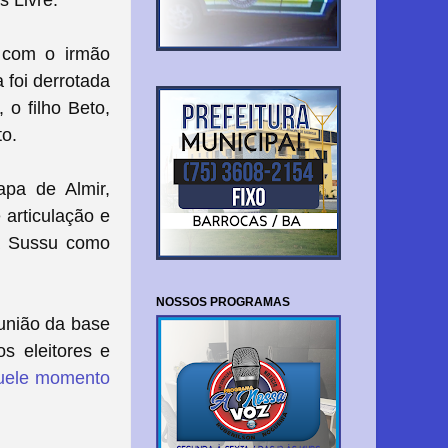
o com o irmão
 foi derrotada
 o filho Beto,
to.
apa de Almir,
 articulação e
na Sussu como
NOSSOS PROGRAMAS
união da base
s eleitores e
quele momento