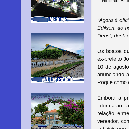
No centro Antô
"Agora é ofic
Edilson, ao 
Deus", destac
Os boatos qu
ex-prefeito J
10 de agosto
anunciando 
Roque como ca
Embora a pri
informaram 
relação entr
vereador, con
judiciais que 