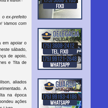
Mota e Marlon -
 o ex-prefeito
do! Vamos com
a em apoiar o
 neste sábado,
nça de apoio,
es e Tita de
lson, aliados
rimentado. A
Tita na época
espondeu ações
s Livre.