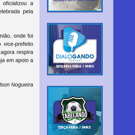
oficializou a
elebrada pela
ião, onde foi
vice-prefeito
 agora respira
oja em apoio a
lson Nogueira