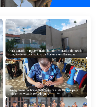
Barroquense participa da Copa Brasil de Xadrez para
Deficientes Visuais em Alagoas
Barroquense Saline Simões conquista título regional com
equipe Boleiras de Serrinha