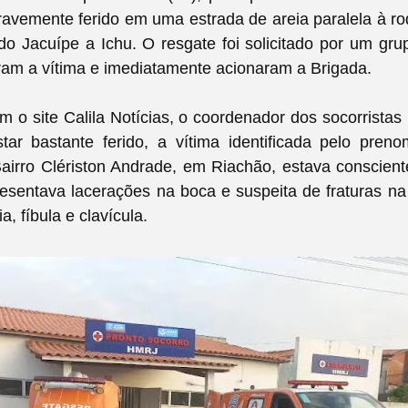
avemente ferido em uma estrada de areia paralela à r
do Jacuípe a Ichu. O resgate foi solicitado por um grup
ram a vítima e imediatamente acionaram a Brigada.
 o site Calila Notícias, o coordenador dos socorristas
tar bastante ferido, a vítima identificada pelo pren
irro Clériston Andrade, em Riachão, estava conscient
sentava lacerações na boca e suspeita de fraturas na 
ia, fíbula e clavícula.