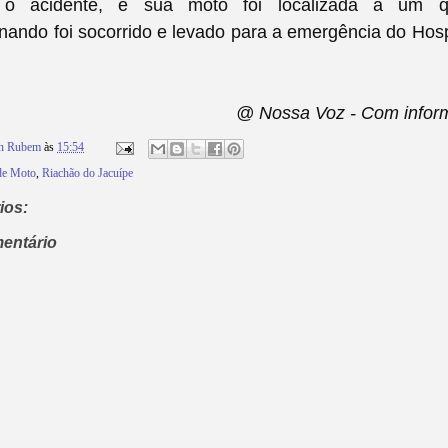
o acidente, e sua moto foi localizada a um q
nando foi socorrido e levado para a emergência do Hosp
@ Nossa Voz - Com infor
on Rubem
às
15:54
de Moto
,
Riachão do Jacuípe
ios:
entário