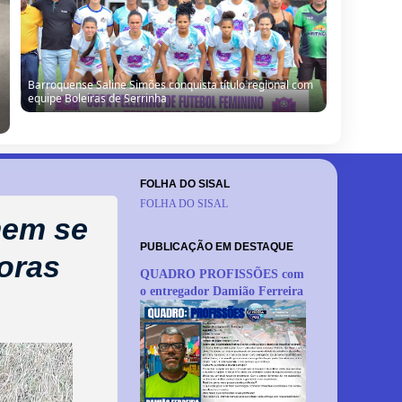
Barrocas: Moradores denunciam vazamento de água e
cobram providências em São Miguel do Ouricuri
FOLHA DO SISAL
FOLHA DO SISAL
mem se
PUBLICAÇÃO EM DESTAQUE
horas
QUADRO PROFISSÕES com
o entregador Damião Ferreira