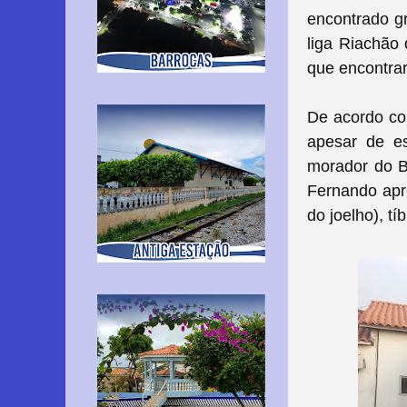
encontrado gr
liga Riachão 
que encontra
De acordo com
apesar de es
morador do Ba
Fernando apre
do joelho), tíb