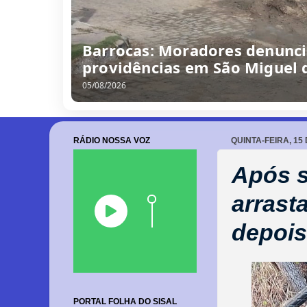
“Obra parada, ninguém traba
escola no Alto da Porteira e
06/08/2026
RÁDIO NOSSA VOZ
QUINTA-FEIRA, 15
Após s
arrast
depois
PORTAL FOLHA DO SISAL