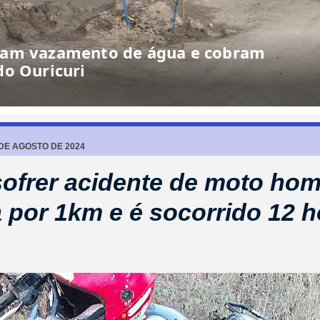
lhando”: morador denuncia situação de
m Barrocas
 DE AGOSTO DE 2024
ofrer acidente de moto ho
a por 1km e é socorrido 12 