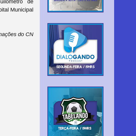
uilômetro de
ital Municipal
mações do CN