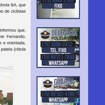
odovia BA, que
o de ciclistas
 informou que,
ome Fernando,
e e orientada.
patela (rótula