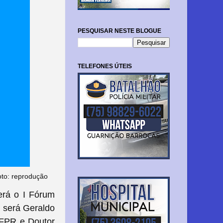
PESQUISAR NESTE BLOGUE
TELEFONES ÚTEIS
oto: reprodução
erá o I Fórum
o será Geraldo
UFPR e Doutor