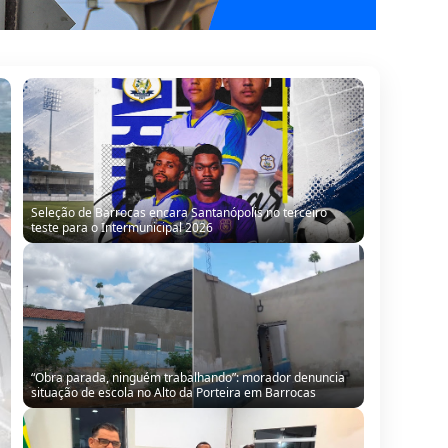
Seleção de Barrocas encara Santanópolis no terceiro
teste para o Intermunicipal 2026
“Obra parada, ninguém trabalhando”: morador denuncia
situação de escola no Alto da Porteira em Barrocas