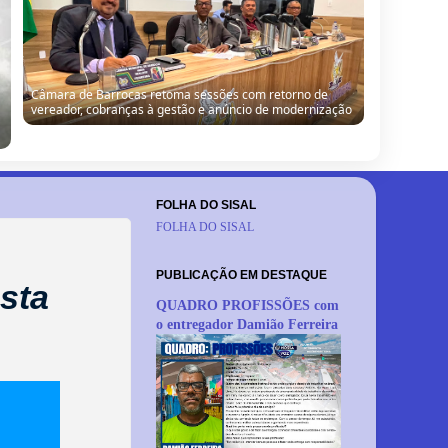
Câmara de Barrocas retoma sessões com retorno de
vereador, cobranças à gestão e anúncio de modernização
FOLHA DO SISAL
FOLHA DO SISAL
PUBLICAÇÃO EM DESTAQUE
sta
QUADRO PROFISSÕES com
o entregador Damião Ferreira