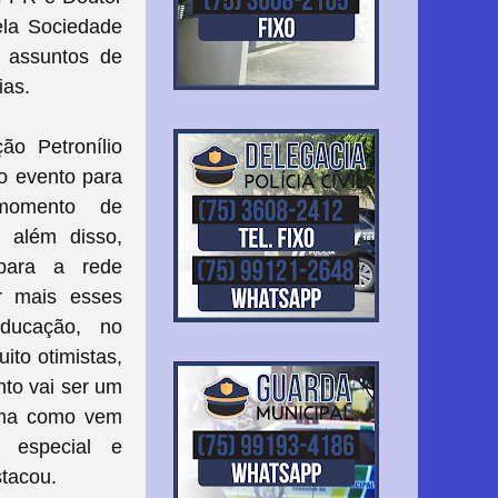
ela Sociedade
e assuntos de
ias.
ão Petronílio
do evento para
momento de
 além disso,
para a rede
ir mais esses
ducação, no
to otimistas,
to vai ser um
orma como vem
 especial e
estacou.