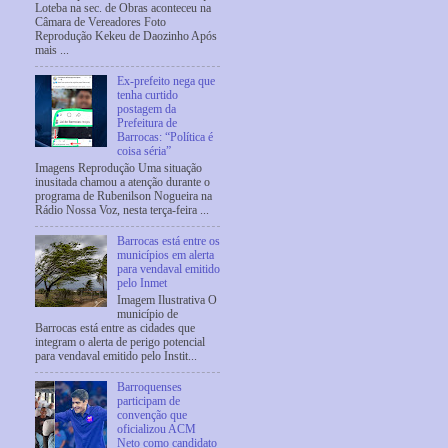
Loteba na sec. de Obras aconteceu na
Câmara de Vereadores Foto
Reprodução Kekeu de Daozinho Após
mais ...
Ex-prefeito nega que
tenha curtido
postagem da
Prefeitura de
Barrocas: “Política é
coisa séria”
Imagens Reprodução Uma situação
inusitada chamou a atenção durante o
programa de Rubenilson Nogueira na
Rádio Nossa Voz, nesta terça-feira ...
Barrocas está entre os
municípios em alerta
para vendaval emitido
pelo Inmet
Imagem Ilustrativa O
município de
Barrocas está entre as cidades que
integram o alerta de perigo potencial
para vendaval emitido pelo Instit...
Barroquenses
participam de
convenção que
oficializou ACM
Neto como candidato