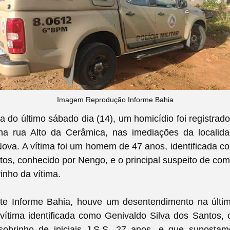
Imagem Reprodução Informe Bahia
do último sábado dia (14), um homicídio foi registrad
a rua Alto da Cerâmica, nas imediações da localid
ova. A vítima foi um homem de 47 anos,
identificada 
tos, conhecido por Nengo,
e o principal suspeito de
com
rinho da vítima.
te Informe Bahia, houve um desentendimento na última
 vítima identificada como Genivaldo Silva dos Santos,
obrinho de iniciais J.S.S, 27 anos, e que supostam