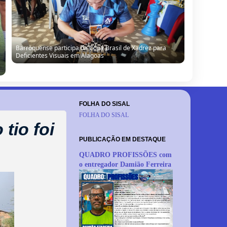
Barroquense participa da Copa Brasil de Xadrez para
Deficientes Visuais em Alagoas
FOLHA DO SISAL
FOLHA DO SISAL
tio foi
PUBLICAÇÃO EM DESTAQUE
QUADRO PROFISSÕES com
o entregador Damião Ferreira