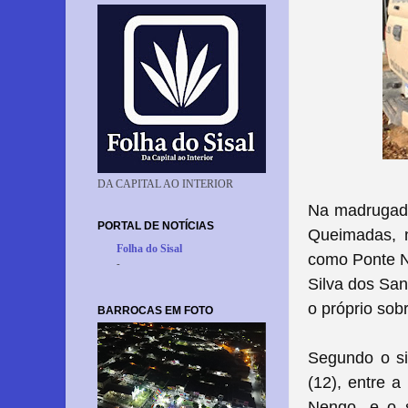
DA CAPITAL AO INTERIOR
Na madrugada 
PORTAL DE NOTÍCIAS
Queimadas, n
Folha do Sisal
como Ponte N
-
Silva dos San
o próprio sob
BARROCAS EM FOTO
Segundo o si
(12), entre a
Nengo, e o s