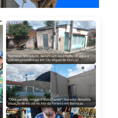
Barrocas: Moradores denunciam vazamento de água e
cobram providências em São Miguel do Ouricuri
“Obra parada, ninguém trabalhando”: morador denuncia
situação de escola no Alto da Porteira em Barrocas