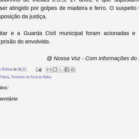
er atingido por golpes de madeira e ferro. O suspeito 
sposição da justiça.
litar e a Guarda Civil municipal foram acionadas e 
 prisão do envolvido.
@ Nossa Voz - Com informações do 
on Rubem
às
08:35
Polícia
,
Território do Sisal da Bahia
ios:
entário