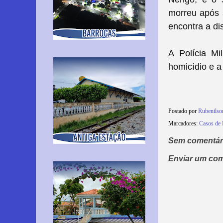
morreu após s
encontra a di
A Polícia Mi
homicídio e a
Postado por
Rubenils
Marcadores:
Casos de 
Sem comentár
Enviar um com