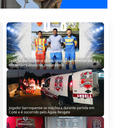
Jogador barroquense se machuca durante partida em
Coité e é socorrido pelo Águia Resgate
Barrocas conhece adversários, e estreia no
Intermunicipal 2026 será em Santa Bárbara