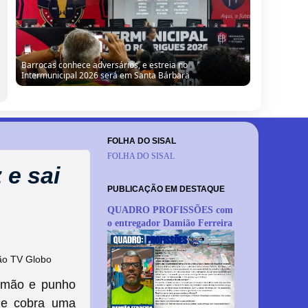
“Precisamos de tecnologia para humanizar a mão de obra
do sisal”, defende jovem barroquense em evento em
Serrinha
FOLHA DO SISAL
FOLHA DO SISAL
 e sai
PUBLICAÇÃO EM DESTAQUE
QUADRO PROFISSÕES com
o entregador Damião Ferreira
ão TV Globo
a mão e punho
 e cobra uma