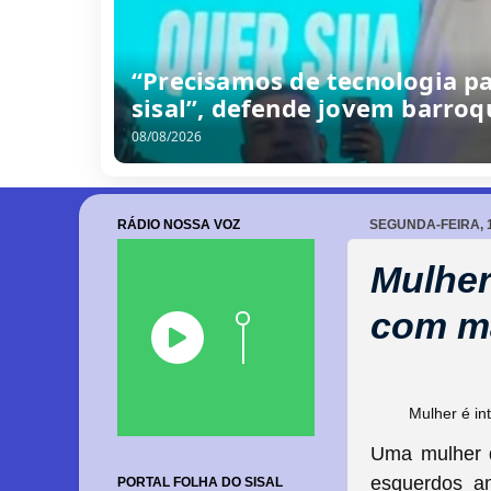
/
0
8
/
2
0
2
6
RÁDIO NOSSA VOZ
SEGUNDA-FEIRA, 1
Mulher 
com m
Mulher é i
Uma mulher d
esquerdos a
PORTAL FOLHA DO SISAL