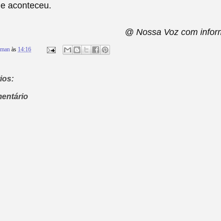
ue aconteceu
.
@ Nossa Voz com infor
rman
às
14:16
ios:
entário