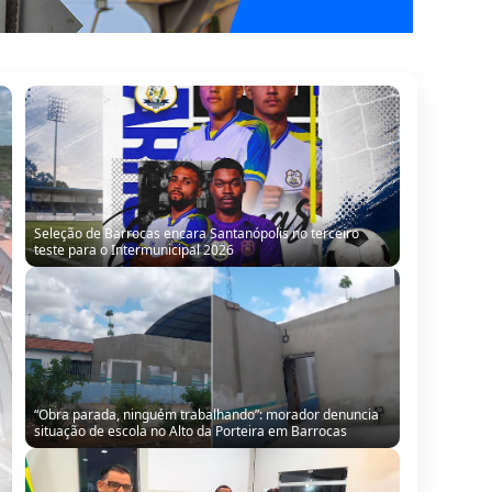
Seleção de Barrocas encara Santanópolis no terceiro
teste para o Intermunicipal 2026
“Obra parada, ninguém trabalhando”: morador denuncia
situação de escola no Alto da Porteira em Barrocas