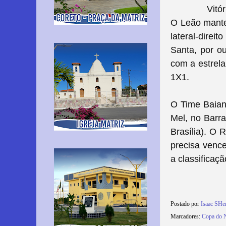
Vitó
O Leão mantev
lateral-direi
Santa, por o
com a estrela
1X1.
O Time Baian
Mel, no Barr
Brasília). O
precisa vence
a classificaç
Postado por
Isaac SHe
Marcadores:
Copa do 