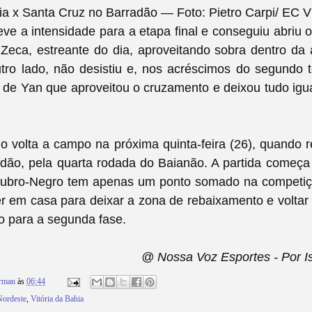
ria x Santa Cruz no Barradão — Foto: Pietro Carpi/ EC Vi
e a intensidade para a etapa final e conseguiu abriu 
to Zeca, estreante do dia, aproveitando sobra dentro da
utro lado, não desistiu e, nos acréscimos do segundo 
 de Yan que aproveitou o cruzamento e deixou tudo igual
o volta a campo na próxima quinta-feira (26), quando 
adão, pela quarta rodada do Baianão. A partida começa
 Rubro-Negro tem apenas um ponto somado na competiç
r em casa para deixar a zona de rebaixamento e volta
ão para a segunda fas
e.
@ Nossa Voz Esportes - Por 
rman
às
06:44
Nordeste
,
Vitória da Bahia