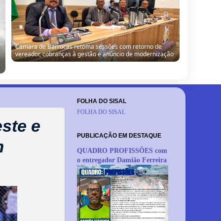
Câmara de Barrocas retoma sessões com retorno de
vereador, cobranças à gestão e anúncio de modernização
FOLHA DO SISAL
FOLHA DO SISAL
ste e
PUBLICAÇÃO EM DESTAQUE
m
QUADRO PROFISSÕES com
o entregador Damião Ferreira