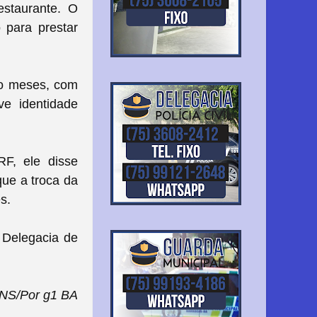
estaurante. O
 para prestar
to meses, com
e identidade
F, ele disse
que a troca da
s.
 Delegacia de
 NS/Por g1 BA