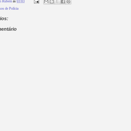
on Rubem
às
03:03
os de Polícia
ios:
entário