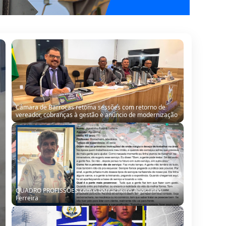
Câmara de Barrocas retoma sessões com retorno de
vereador, cobranças à gestão e anúncio de modernização
QUADRO PROFISSÕES com o borracheiro Agostinho
Ferreira