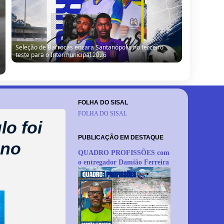
Seleção de Barrocas encara Santanópolis no terceiro
teste para o Intermunicipal 2026
FOLHA DO SISAL
FOLHA DO SISAL
o foi
PUBLICAÇÃO EM DESTAQUE
 no
QUADRO PROFISSÕES com
o entregador Damião Ferreira