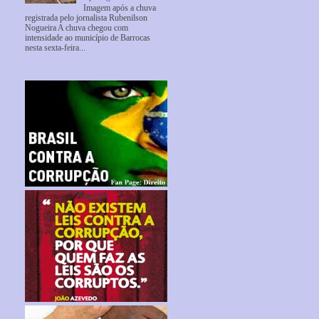
Imagem após a chuva
registrada pelo jornalista Rubenilson
Nogueira A chuva chegou com
intensidade ao município de Barrocas
nesta sexta-feira...