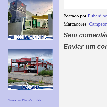
Postado por
Rubenils
Marcadores:
Campeona
Sem comentár
Enviar um co
Tweets de @NossaVozBahia