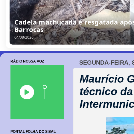
/
0
8
/
2
0
2
6
RÁDIO NOSSA VOZ
SEGUNDA-FEIRA, 8
Maurício 
técnico da
Intermunic
PORTAL FOLHA DO SISAL