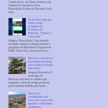
Loteba na sec. de Obras aconteceu na
Câmara de Vereadores Foto
Reprodução Kekeu de Daozinho Após
mais ...
Ex-prefeito nega que
tenha curtido
postagem da
Prefeitura de
Barrocas: “Política é
coisa séria”
Imagens Reprodução Uma situação
inusitada chamou a atenção durante o
programa de Rubenilson Nogueira na
Rádio Nossa Voz, nesta terça-feira ...
Barrocas está entre os
municípios em alerta
para vendaval emitido
pelo Inmet
Imagem Ilustrativa O
município de
Barrocas está entre as cidades que
integram o alerta de perigo potencial
para vendaval emitido pelo Instit...
Barrocas é
contemplada com
forte chuva que enche
aguadas e transforma
a paisagem