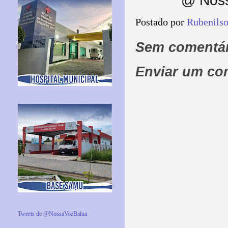
@ Noss
Postado por
Rubenils
Sem comentár
Enviar um co
Tweets de @NossaVozBahia