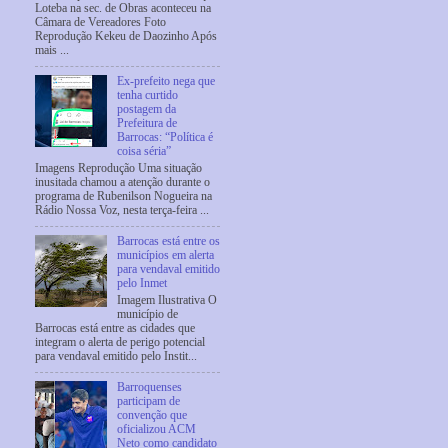
Loteba na sec. de Obras aconteceu na
Câmara de Vereadores Foto
Reprodução Kekeu de Daozinho Após
mais ...
Ex-prefeito nega que
tenha curtido
postagem da
Prefeitura de
Barrocas: “Política é
coisa séria”
Imagens Reprodução Uma situação
inusitada chamou a atenção durante o
programa de Rubenilson Nogueira na
Rádio Nossa Voz, nesta terça-feira ...
Barrocas está entre os
municípios em alerta
para vendaval emitido
pelo Inmet
Imagem Ilustrativa O
município de
Barrocas está entre as cidades que
integram o alerta de perigo potencial
para vendaval emitido pelo Instit...
Barroquenses
participam de
convenção que
oficializou ACM
Neto como candidato