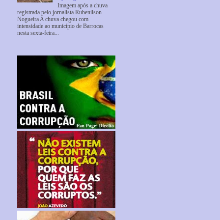
Imagem após a chuva
registrada pelo jornalista Rubenilson
Nogueira A chuva chegou com
intensidade ao município de Barrocas
nesta sexta-feira...