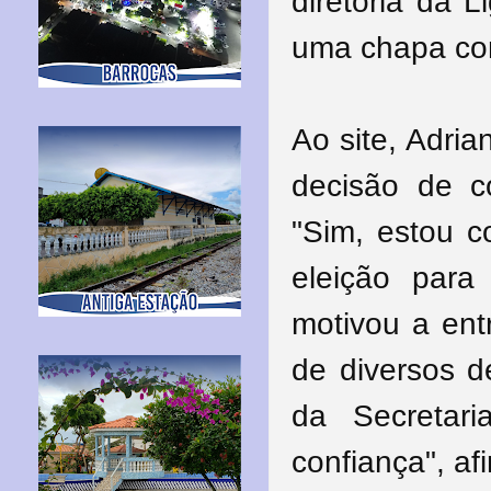
diretoria da 
uma chapa com
Ao site, Adri
decisão de c
"Sim, estou 
eleição par
motivou a ent
de diversos de
da Secretar
confiança", af