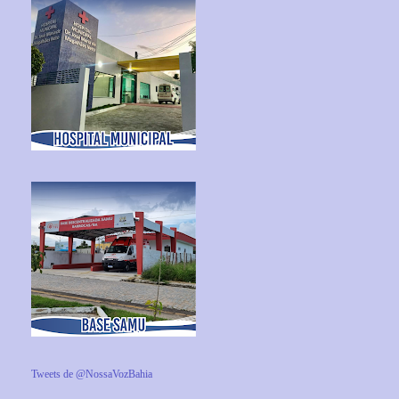
Tweets de @NossaVozBahia