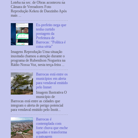
Loteba na sec. de Obras aconteceu na
Câmara de Vereadores Foto
Reprodução Kekeu de Daozinho Após
mais ...
Ex-prefeito nega que
tenha curtido
postagem da
Prefeitura de
Barrocas: “Política é
coisa séria”
Imagens Reprodução Uma situação
inusitada chamou a atenção durante o
programa de Rubenilson Nogueira na
Rádio Nossa Voz, nesta terça-feira ...
Barrocas está entre os
municípios em alerta
para vendaval emitido
pelo Inmet
Imagem Ilustrativa O
município de
Barrocas está entre as cidades que
integram o alerta de perigo potencial
para vendaval emitido pelo Instit...
Barrocas é
contemplada com
forte chuva que enche
aguadas e transforma
a paisagem