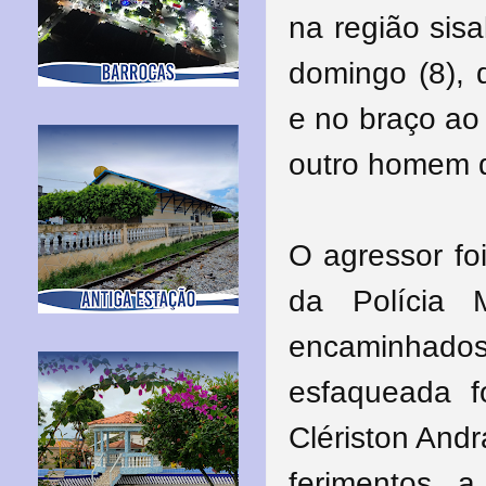
na região sisa
domingo (8), 
e no braço ao 
outro homem q
O agressor fo
da Polícia M
encaminhado
esfaqueada fo
Clériston And
ferimentos, a