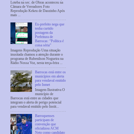
Loteba na sec. de Obras aconteceu na
Câmara de Vereadores Foto
Reprodução Kekeu de Daozinho Após
mais ...
Ex-prefeito nega que
tenha curtido
postagem da
Prefeitura de
Barrocas: “Política é
coisa séria”
Imagens Reprodução Uma situação
inusitada chamou a atenção durante o
programa de Rubenilson Nogueira na
Rádio Nossa Voz, nesta terça-feira ...
Barrocas está entre os
municípios em alerta
para vendaval emitido
pelo Inmet
Imagem Ilustrativa O
município de
Barrocas está entre as cidades que
integram o alerta de perigo potencial
para vendaval emitido pelo Instit...
Barroquenses
participam de
convenção que
oficializou ACM
Neto como candidato