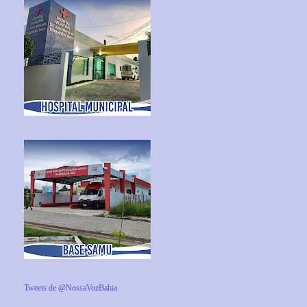
Tweets de @NossaVozBahia