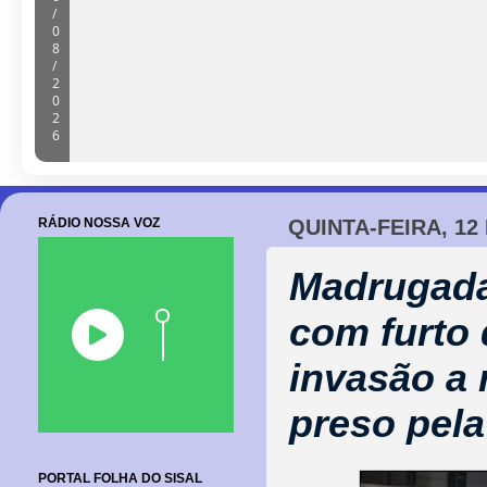
/
0
8
/
2
0
2
6
RÁDIO NOSSA VOZ
QUINTA-FEIRA, 12
Madrugada
com furto 
invasão a 
preso pel
PORTAL FOLHA DO SISAL