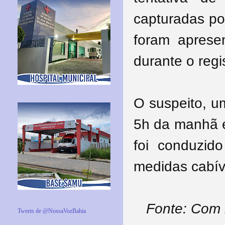
capturadas po
foram apresen
durante o regi
O suspeito, u
5h da manhã e 
foi conduzid
medidas cabív
Fonte: Com
Tweets de @NossaVozBahia