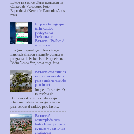
Loteba na sec. de Obras aconteceu na
Câmara de Vereadores Foto
Reprodução Kekeu de Daozinho Após
mais ...
Ex-prefeito nega que
tenha curtido
postagem da
Prefeitura de
Barrocas: “Política é
coisa séria”
Imagens Reprodução Uma situação
inusitada chamou a atenção durante o
programa de Rubenilson Nogueira na
Rádio Nossa Voz, nesta terça-feira ...
Barrocas está entre os
municípios em alerta
para vendaval emitido
pelo Inmet
Imagem Ilustrativa O
município de
Barrocas está entre as cidades que
integram o alerta de perigo potencial
para vendaval emitido pelo Instit...
Barrocas é
contemplada com
forte chuva que enche
aguadas e transforma
a paisagem