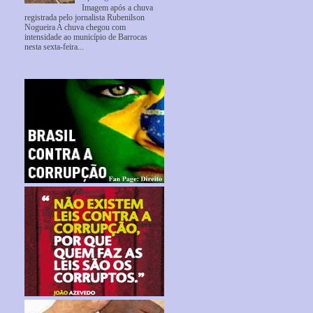
Imagem após a chuva
registrada pelo jornalista Rubenilson
Nogueira A chuva chegou com
intensidade ao município de Barrocas
nesta sexta-feira...