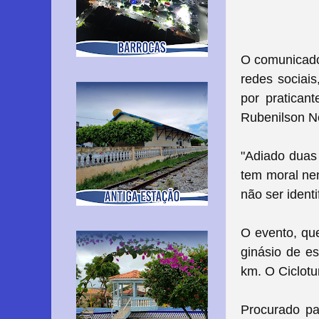
O comunicado
redes sociai
por pratican
Rubenilson No
"Adiado duas 
tem moral nen
não ser ident
O evento, qu
ginásio de e
km. O Ciclotu
Procurado pa