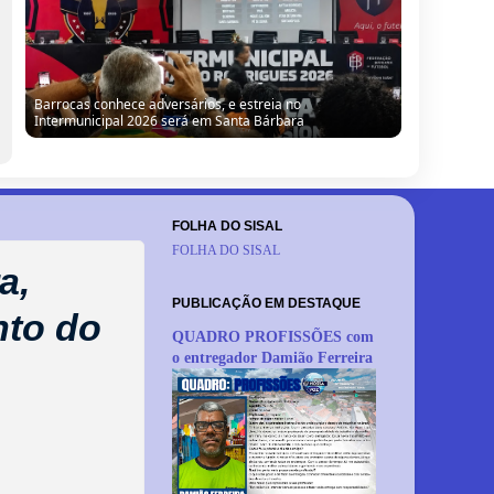
Barrocas conhece adversários, e estreia no
Intermunicipal 2026 será em Santa Bárbara
FOLHA DO SISAL
FOLHA DO SISAL
a,
PUBLICAÇÃO EM DESTAQUE
nto do
QUADRO PROFISSÕES com
o entregador Damião Ferreira