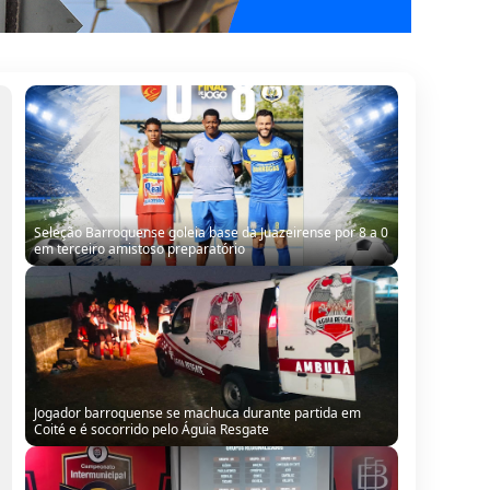
Seleção Barroquense goleia base da Juazeirense por 8 a 0
em terceiro amistoso preparatório
Jogador barroquense se machuca durante partida em
Coité e é socorrido pelo Águia Resgate