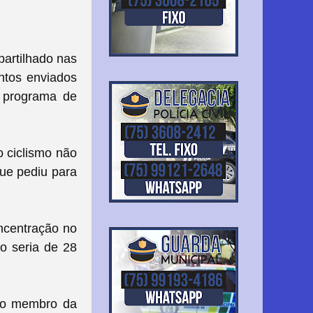
artilhado nas
ntos enviados
o programa de
o ciclismo não
que pediu para
ncentração no
o seria de 28
, o membro da