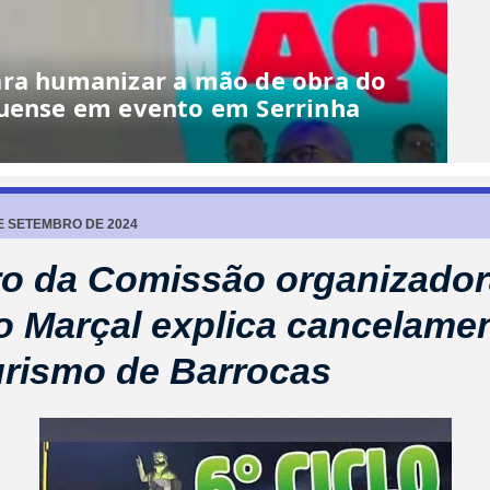
ara humanizar a mão de obra do
quense em evento em Serrinha
DE SETEMBRO DE 2024
 da Comissão organizador
 Marçal explica cancelame
urismo de Barrocas