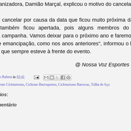
anizadora, Damião Marçal, explicou o motivo do cancel
cancelar por causa da data que ficou muito próxima d
 também ficou apertada, pois alguns membros do
a campanha. Vamos deixar para o próximo ano e faremo
e emancipação, como nos anos anteriores", informou o 
, que sempre esteve à frente do evento.
@ Nossa Voz Esportes
on Rubem
às
03:41
nto Cicloturismo
,
Ciclismo Barroquense
,
Cicloturismo Barrocas
,
Trilha de Aço
ios:
entário