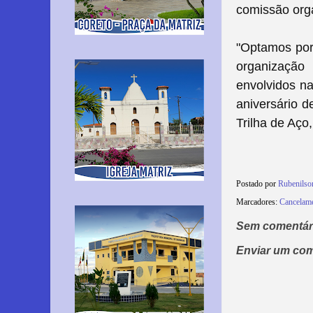
comissão org
"Optamos por 
organização
envolvidos n
aniversário d
Trilha de Aço
Postado por
Rubenils
Marcadores:
Cancelame
Sem comentár
Enviar um com