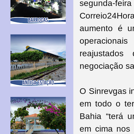
segunda-fei
Correio24Ho
aumento é u
operacionai
reajustados
negociação sa
O Sinrevgas i
em todo o ter
Bahia “terá 
em cima nos 