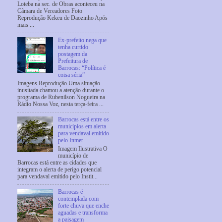
Loteba na sec. de Obras aconteceu na
Câmara de Vereadores Foto
Reprodução Kekeu de Daozinho Após
mais ...
Ex-prefeito nega que
tenha curtido
postagem da
Prefeitura de
Barrocas: “Política é
coisa séria”
Imagens Reprodução Uma situação
inusitada chamou a atenção durante o
programa de Rubenilson Nogueira na
Rádio Nossa Voz, nesta terça-feira ...
Barrocas está entre os
municípios em alerta
para vendaval emitido
pelo Inmet
Imagem Ilustrativa O
município de
Barrocas está entre as cidades que
integram o alerta de perigo potencial
para vendaval emitido pelo Instit...
Barrocas é
contemplada com
forte chuva que enche
aguadas e transforma
a paisagem