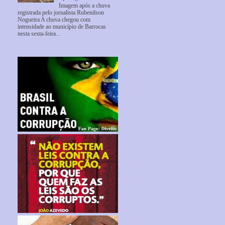
Imagem após a chuva
registrada pelo jornalista Rubenilson
Nogueira A chuva chegou com
intensidade ao município de Barrocas
nesta sexta-feira...