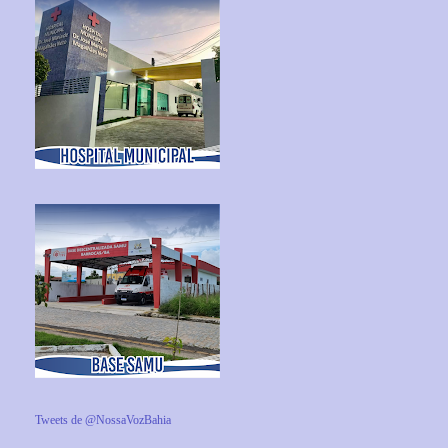
Tweets de @NossaVozBahia