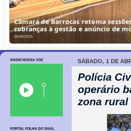
/
0
8
/
2
0
2
6
RÁDIO NOSSA VOZ
SÁBADO, 1 DE ABR
Polícia Ci
operário 
zona rural
PORTAL FOLHA DO SISAL