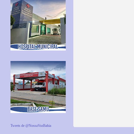
Tweets de @NossaVozBahia