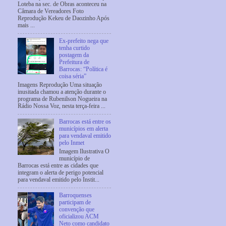
Loteba na sec. de Obras aconteceu na
Câmara de Vereadores Foto
Reprodução Kekeu de Daozinho Após
mais ...
Ex-prefeito nega que
tenha curtido
postagem da
Prefeitura de
Barrocas: “Política é
coisa séria”
Imagens Reprodução Uma situação
inusitada chamou a atenção durante o
programa de Rubenilson Nogueira na
Rádio Nossa Voz, nesta terça-feira ...
Barrocas está entre os
municípios em alerta
para vendaval emitido
pelo Inmet
Imagem Ilustrativa O
município de
Barrocas está entre as cidades que
integram o alerta de perigo potencial
para vendaval emitido pelo Instit...
Barroquenses
participam de
convenção que
oficializou ACM
Neto como candidato