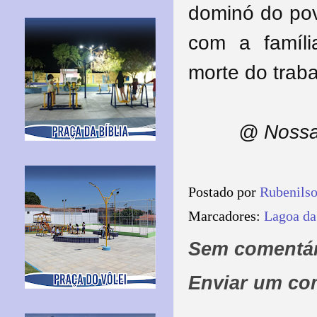
dominó do po
com a famíl
morte do traba
@ Nossa
Postado por
Rubenils
Marcadores:
Lagoa da
Sem comentár
Enviar um co