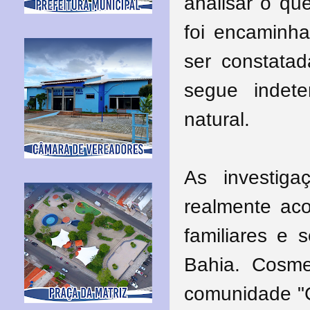
analisar o qu
foi encaminha
ser constata
segue indet
natural.
As investig
realmente aco
familiares e 
Bahia. Cosm
comunidade "C