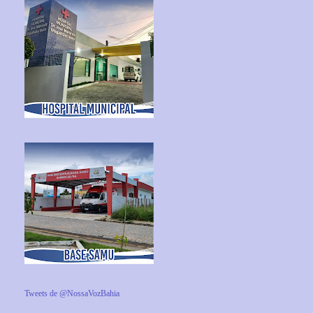
Tweets de @NossaVozBahia