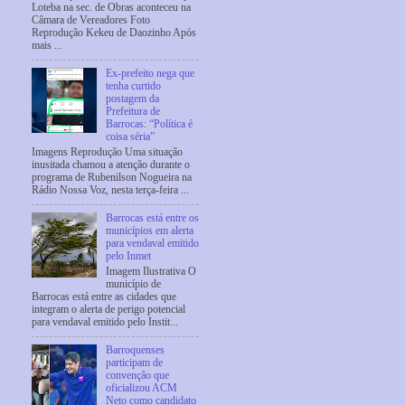
Loteba na sec. de Obras aconteceu na
Câmara de Vereadores Foto
Reprodução Kekeu de Daozinho Após
mais ...
Ex-prefeito nega que
tenha curtido
postagem da
Prefeitura de
Barrocas: “Política é
coisa séria”
Imagens Reprodução Uma situação
inusitada chamou a atenção durante o
programa de Rubenilson Nogueira na
Rádio Nossa Voz, nesta terça-feira ...
Barrocas está entre os
municípios em alerta
para vendaval emitido
pelo Inmet
Imagem Ilustrativa O
município de
Barrocas está entre as cidades que
integram o alerta de perigo potencial
para vendaval emitido pelo Instit...
Barroquenses
participam de
convenção que
oficializou ACM
Neto como candidato