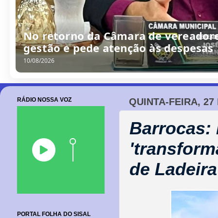
/
0
8
/
2
0
2
6
RÁDIO NOSSA VOZ
QUINTA-FEIRA, 27
Barrocas: 
'transfor
de Ladeira
PORTAL FOLHA DO SISAL